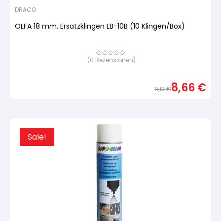
DRACO
OLFA 18 mm, Ersatzklingen LB-10B (10 Klingen/Box)
(
0
Rezensionen)
Bewertet
mit
von
5,
8,66
€
basierend
9,12
€
auf
Urspr
Aktue
Kundenbewertung
Preis
Preis
war:
ist:
9,12 
8,66 
Sale!