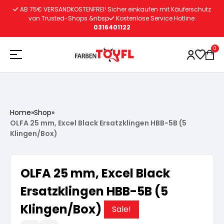
Zum
AB 75€ VERSANDKOSTENFREI! Sicher einkaufen mit Käuferschutz
Inhalt
von Trusted-Shops &nbsp
Kostenlose Service Hotline:
0316401122
springen
0
Holzschutz
Home
»
Shop
»
OLFA 25 mm, Excel Black Ersatzklingen HBB-5B (5
Lacke
Vorbereitung
Klingen/Box)
Autoreparatur
Vorbereitung
Wasserlösliche Grundierung
OLFA 25 mm, Excel Black
Ersatzklingen HBB-5B (5
Innenfarben
Vorbereitung
Wasserlösliche Grundierung
Lösemittelhältige Grundierung
Klingen/Box)
Sale!