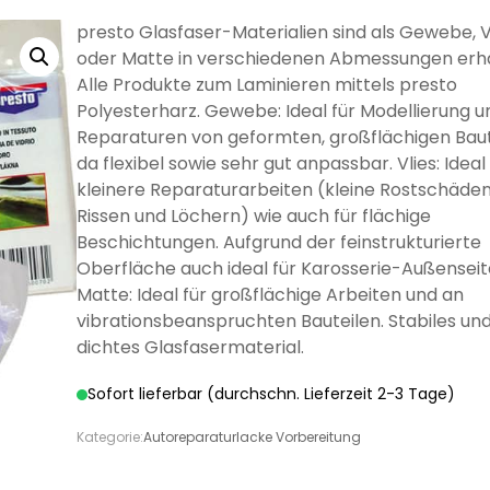
LÖSEMITTELHÄLTIG
WÄNDE UND
WASSERLÖSLICH
GRUNDIERUNG
GRUNDIERUNG
GRUND
GRUN
MÖB
presto Glasfaser-Materialien sind als Gewebe, V
DECKEN
oder Matte in verschiedenen Abmessungen erhäl
Alle Produkte zum Laminieren mittels presto
Polyesterharz. Gewebe: Ideal für Modellierung u
Reparaturen von geformten, großflächigen Baut
da flexibel sowie sehr gut anpassbar. Vlies: Ideal
kleinere Reparaturarbeiten (kleine Rostschäden
DISPERSIONSFARBEN
MINERAL-
MI
DISPERSIONSFARBEN
FARBWALZEN
PINSEL UND
MINERAL-
SILIK
SCHLE
Rissen und Löchern) wie auch für flächige
LÖSEMITTELHÄLTIGE
PFLEGE UND
WÄSSRIGE
LÖSEMITTELHÄLTIGER
SPEZIALLACKE
SILIKATFARBE
LÖSEMI
SILIK
SPR
SILIKATFARBE
BÜRSTEN
Beschichtungen. Aufgrund der feinstrukturierte
HOLZBESCHICHTUNGEN
PFLEGE UND
REINIGUNG
LACKE
SPEZIALPRODUKTE
HOLZSCHUTZ
HOLZBE
Oberfläche auch ideal für Karosserie-Außenseit
REINIGUNG
Matte: Ideal für großflächige Arbeiten und an
vibrationsbeanspruchten Bauteilen. Stabiles un
dichtes Glasfasermaterial.
Sofort lieferbar (durchschn. Lieferzeit 2-3 Tage)
ANTI
ISOLIERFARBEN
LATE
Kategorie:
Autoreparaturlacke Vorbereitung
VERDÜNNUNGEN
SCHIMMELFARBE
HOLZÖL FÜR
VERSIEGELUNG FÜR
ÖLE FÜR INNEN
ÖLE F
P
AUSSEN
BETON