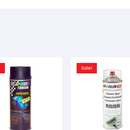
!
Sale!