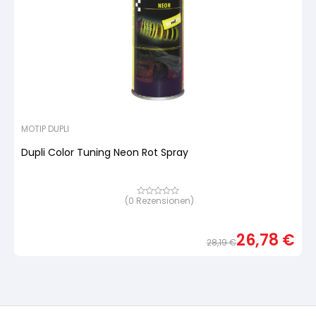
MOTIP DUPLI
Dupli Color Tuning Neon Rot Spray
(
0
Rezensionen)
Bewertet
mit
von
5,
26,78
€
basierend
28,19
€
auf
Urspr
Aktue
Kundenbewertung
Preis
Preis
war:
ist:
28,19
26,78