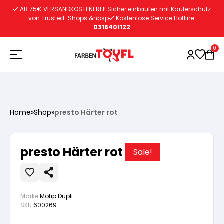
Zum
AB 75€ VERSANDKOSTENFREI! Sicher einkaufen mit Käuferschutz
Inhalt
von Trusted-Shops &nbsp
Kostenlose Service Hotline:
0316401122
springen
0
Holzschutz
Home
»
Shop
»
presto Härter rot
Lacke
Vorbereitung
presto Härter rot
Sale!
Autoreparatur
Vorbereitung
Wasserlösliche Grundierung
Marke:
Motip Dupli
Innenfarben
Vorbereitung
Wasserlösliche Grundierung
Lösemittelhältige Grundierung
SKU:
600269