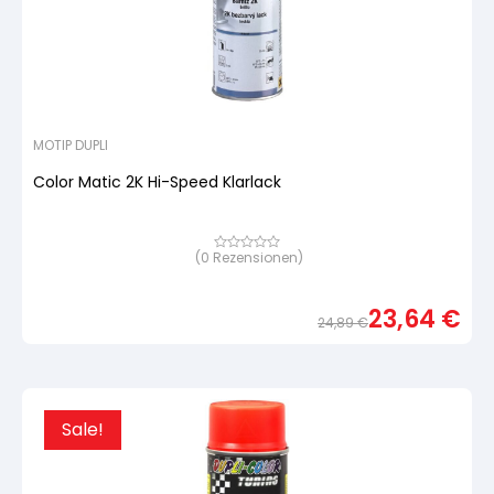
MOTIP DUPLI
Color Matic 2K Hi-Speed Klarlack
(
0
Rezensionen)
Bewertet
mit
von
5,
23,64
€
basierend
24,89
€
auf
Urspr
Aktue
Kundenbewertung
Preis
Preis
war:
ist:
24,8
23,64
Sale!