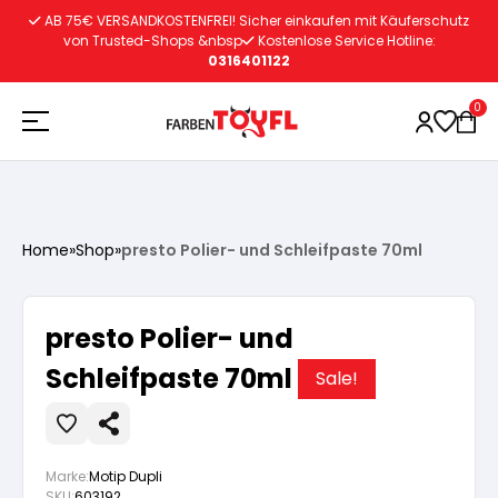
Zum
AB 75€ VERSANDKOSTENFREI! Sicher einkaufen mit Käuferschutz
Inhalt
von Trusted-Shops &nbsp
Kostenlose Service Hotline:
0316401122
springen
0
Holzschutz
Home
»
Shop
»
presto Polier- und Schleifpaste 70ml
Lacke
Vorbereitung
presto Polier- und
Autoreparatur
Vorbereitung
Schleifpaste 70ml
Wasserlösliche Grundierung
Sale!
Innenfarben
Vorbereitung
Wasserlösliche Grundierung
Lösemittelhältige Grundierung
Marke:
Motip Dupli
SKU:
603192