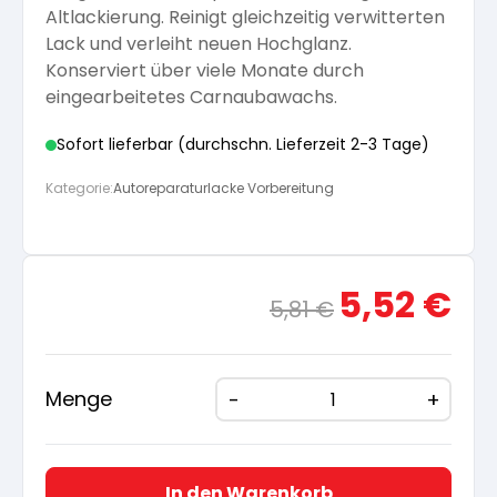
Altlackierung. Reinigt gleichzeitig verwitterten
Arbeitshandschuhe
Pflege und Reinigung
Lack und verleiht neuen Hochglanz.
Silikatfarben
Kalkfarben
Versiegelung für Beton
Öle für Außen
Konserviert über viele Monate durch
eingearbeitetes Carnaubawachs.
Dichtmassen
Spezialprodukte
Anti Schimmelfarbe
Pflege
Pflege und Reinigung
Sofort lieferbar (durchschn. Lieferzeit 2-3 Tage)
Farbwalzen
Kategorie:
Autoreparaturlacke Vorbereitung
Isolierfarben
Pinsel und Bürsten
Latexfarben
Ursprünglicher
Aktue
5,52
€
5,81
€
Preis
Preis
Schleifmittel
war:
ist:
Spezialfarben
5,81 €
5,52 
Menge
In den Warenkorb