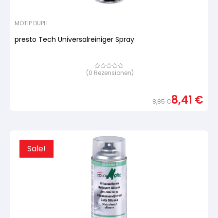
MOTIP DUPLI
presto Tech Universalreiniger Spray
(
0
Rezensionen)
Bewertet
mit
von
5,
8,41
€
basierend
8,85
€
auf
Urspr
Aktue
Kundenbewertung
Preis
Preis
war:
ist:
8,85
8,41 
Sale!