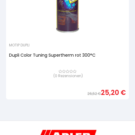
MOTIP DUPLI
Dupli Color Tuning Supertherm rot 300°C
(
0
Rezensionen)
Bewertet
mit
von
5,
25,20
€
basierend
26,52
€
auf
Urspr
Aktue
Kundenbewertung
Preis
Preis
war:
ist:
26,5
25,20