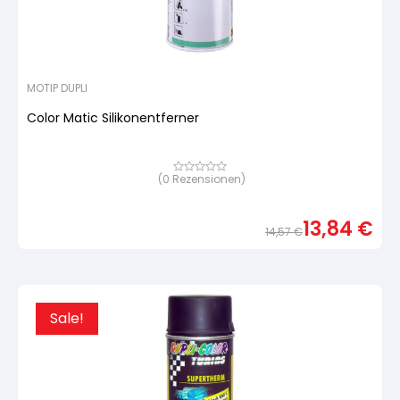
MOTIP DUPLI
Color Matic Silikonentferner
(
0
Rezensionen)
Bewertet
mit
von
5,
13,84
€
basierend
14,57
€
auf
Urspr
Aktue
Kundenbewertung
Preis
Preis
war:
ist:
14,57
13,84
Sale!