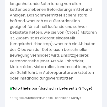
langanhaltende Schmierung von allen
Arbeitshandschuhe
Pflege und Reinigung
kettenbetriebenen Beförderungsmittel und
Silikatfarben
Kalkfarben
Versiegelung für Beton
Öle für Außen
Anlagen. Das Schmiermittel ist sehr stark
haftend, wodurch es außerordentlich
Dichtmassen
Spezialprodukte
geeignet für schnell laufende und schwer
Anti Schimmelfarbe
Pflege
Pflege und Reinigung
belastete Ketten, wie die von (Cross) Motoren
ist. Zudem ist es dilatant eingestellt
Farbwalzen
(umgekehrt thixotrop), wodurch ein Ablaufen
Isolierfarben
des Öles von der Kette auch bei schneller
Bewegung verhindert wird. Einsatzgebiete:
Pinsel und Bürsten
Kettenantriebe jeder Art wie Fahrräder,
Latexfarben
Motorräder, Motorroller, Landmaschinen, in
der Schifffahrt, in Autoreparaturwerkstätten
Schleifmittel
Spezialfarben
oder Instandhaltungswerkstätten
Sofort lieferbar (durchschn. Lieferzeit 2-3 Tage)
Kategorie:
Autoreparaturlacke Technische Sprays