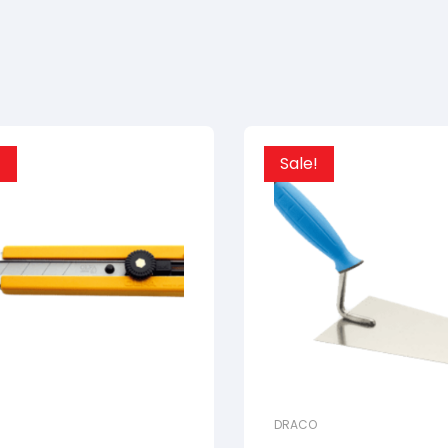
!
Sale!
DRACO