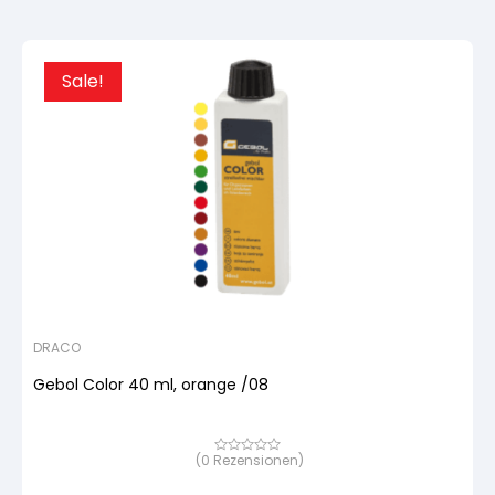
Sale!
DRACO
Gebol Color 40 ml, orange /08
(
0
Rezensionen)
Bewertet
mit
von