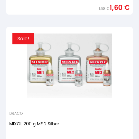
5,
1,60
€
basierend
1,68
€
auf
Urspr
Aktue
Kundenbewertung
Preis
Preis
war:
ist:
1,68 
1,60 
Sale!
DRACO
MIXOL 200 g ME 2 Silber