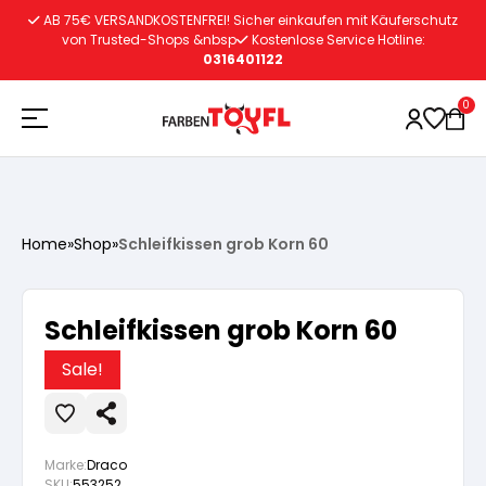
Zum
AB 75€ VERSANDKOSTENFREI! Sicher einkaufen mit Käuferschutz
Inhalt
von Trusted-Shops &nbsp
Kostenlose Service Hotline:
0316401122
springen
0
Holzschutz
Home
»
Shop
»
Schleifkissen grob Korn 60
Lacke
Vorbereitung
Schleifkissen grob Korn 60
Autoreparatur
Vorbereitung
Wasserlösliche Grundierung
Sale!
Innenfarben
Vorbereitung
Wasserlösliche Grundierung
Lösemittelhältige Grundierung
Marke:
Draco
SKU:
553252