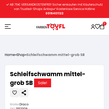
Zum
AB 75€ VERSANDKOSTENFREI! Sicher einkaufen mit Käuferschutz
Inhalt
von Trusted-Shops &nbsp
Kostenlose Service Hotline:
0316401122
springen
0
Holzschutz
Home
»
Shop
»
Schleifschwamm mittel-grob SB
Lacke
Vorbereitung
Schleifschwamm mittel-
Autoreparatur
Vorbereitung
grob SB
Wasserlösliche Grundierung
Sale!
Innenfarben
Vorbereitung
Wasserlösliche Grundierung
Lösemittelhältige Grundierung
Marke:
Draco
SKU:
553309