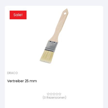
Sale!
DRACO
Vertreiber 25 mm
(
0
Rezensionen)
Bewertet
mit
von
5,