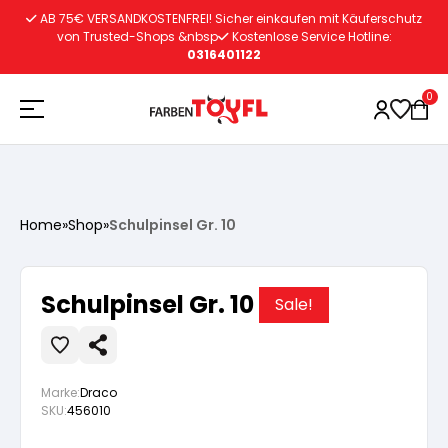
Zum
AB 75€ VERSANDKOSTENFREI! Sicher einkaufen mit Käuferschutz
Inhalt
von Trusted-Shops &nbsp
Kostenlose Service Hotline:
0316401122
springen
0
Holzschutz
Home
»
Shop
»
Schulpinsel Gr. 10
Lacke
Vorbereitung
Schulpinsel Gr. 10
Sale!
Autoreparatur
Vorbereitung
Wasserlösliche Grundierung
Marke:
Draco
Innenfarben
Vorbereitung
Wasserlösliche Grundierung
Lösemittelhältige Grundierung
SKU:
456010