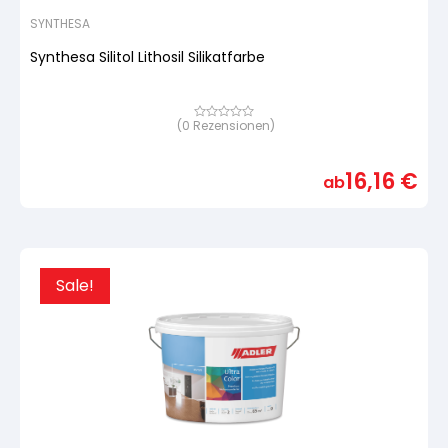
SYNTHESA
Synthesa Silitol Lithosil Silikatfarbe
(
0
Rezensionen)
Bewertet
mit
von
5,
16,16
€
basierend
ab
auf
Kundenbewertung
Sale!