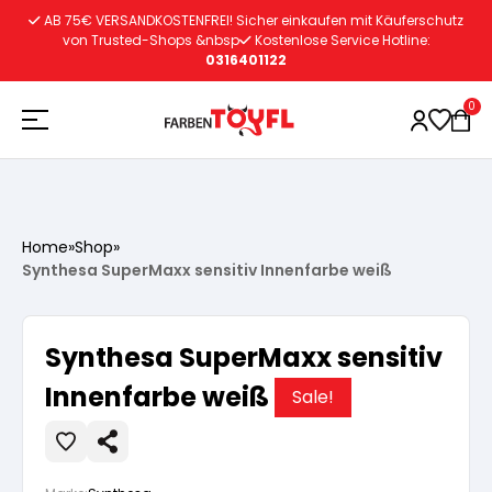
Zum
AB 75€ VERSANDKOSTENFREI! Sicher einkaufen mit Käuferschutz
Inhalt
von Trusted-Shops &nbsp
Kostenlose Service Hotline:
0316401122
springen
0
Holzschutz
Home
»
Shop
»
Synthesa SuperMaxx sensitiv Innenfarbe weiß
Lacke
Vorbereitung
Synthesa SuperMaxx sensitiv
Autoreparatur
Vorbereitung
Wasserlösliche Grundierung
Innenfarbe weiß
Sale!
Innenfarben
Vorbereitung
Wasserlösliche Grundierung
Lösemittelhältige Grundierung