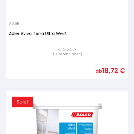
ADLER
Adler Aviva Terra Ultra Weiß
(
0
Rezensionen)
Bewertet
mit
von
5,
18,72
€
basierend
ab
auf
Kundenbewertung
Sale!