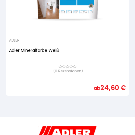
ADLER
Adler Mineralfarbe Weiß
(
0
Rezensionen)
Bewertet
mit
von
5,
24,60
€
basierend
ab
auf
Kundenbewertung