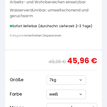
Arbeits- und Wohnbereichen einsetzbar.
Arbeitshandschuhe
Pflege und Reinigung
Wasserverdünnbar, umweltschonend und
Silikatfarben
Kalkfarben
Versiegelung für Beton
Öle für Außen
geruchsarm
Dichtmassen
Spezialprodukte
Sofort lieferbar (durchschn. Lieferzeit 2-3 Tage)
Anti Schimmelfarbe
Pflege
Pflege und Reinigung
Kategorie:
Innenfarben Dispersionen
Farbwalzen
Isolierfarben
Pinsel und Bürsten
Ursprünglicher
Aktue
45,96
€
48,38
€
Latexfarben
Preis
Preis
war:
ist:
Schleifmittel
48,38 €
45,96
Spezialfarben
Größe
Farbe