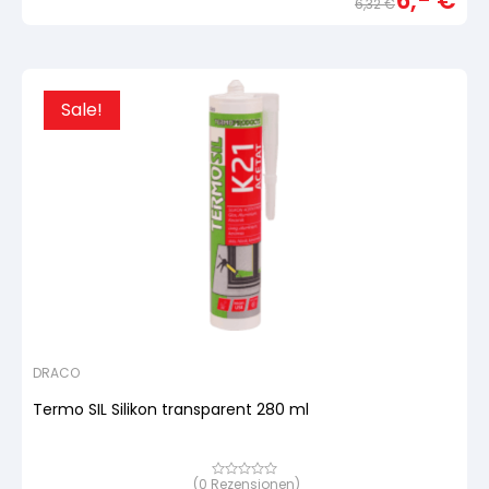
6,-
€
6,32
€
auf
Urspr
Aktue
Kundenbewertung
Preis
Preis
war:
ist:
6,32 
6,- €
Sale!
DRACO
Termo SIL Silikon transparent 280 ml
(
0
Rezensionen)
Bewertet