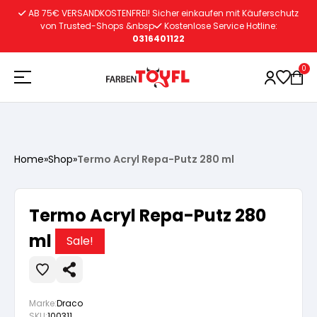
Zum
AB 75€ VERSANDKOSTENFREI! Sicher einkaufen mit Käuferschutz
Inhalt
von Trusted-Shops &nbsp
Kostenlose Service Hotline:
0316401122
springen
0
Holzschutz
Home
»
Shop
»
Termo Acryl Repa-Putz 280 ml
Lacke
Vorbereitung
Termo Acryl Repa-Putz 280
Autoreparatur
Vorbereitung
ml
Wasserlösliche Grundierung
Sale!
Innenfarben
Vorbereitung
Wasserlösliche Grundierung
Lösemittelhältige Grundierung
Marke:
Draco
SKU:
100311