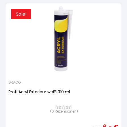
Sale!
DRACO
Profi Acryl Exterieur weiß 310 ml
(
0
Rezensionen)
Bewertet
mit
von
5,
basierend