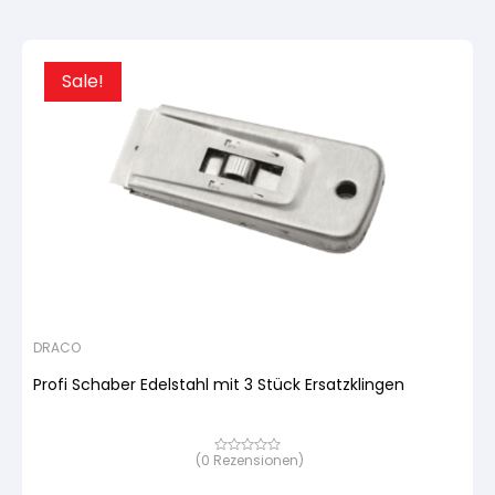
Sale!
DRACO
Profi Schaber Edelstahl mit 3 Stück Ersatzklingen
(
0
Rezensionen)
Bewertet
mit
von