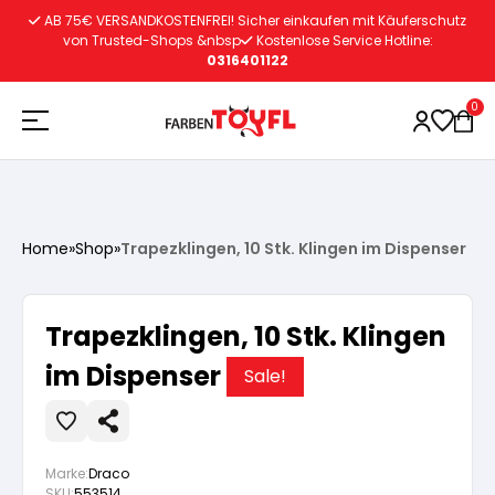
Zum
AB 75€ VERSANDKOSTENFREI! Sicher einkaufen mit Käuferschutz
Inhalt
von Trusted-Shops &nbsp
Kostenlose Service Hotline:
0316401122
springen
0
Holzschutz
Home
»
Shop
»
Trapezklingen, 10 Stk. Klingen im Dispenser
Lacke
Vorbereitung
Trapezklingen, 10 Stk. Klingen
Autoreparatur
Vorbereitung
im Dispenser
Wasserlösliche Grundierung
Sale!
Innenfarben
Vorbereitung
Wasserlösliche Grundierung
Lösemittelhältige Grundierung
Marke:
Draco
SKU:
553514