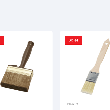
!
Sale!
DRACO