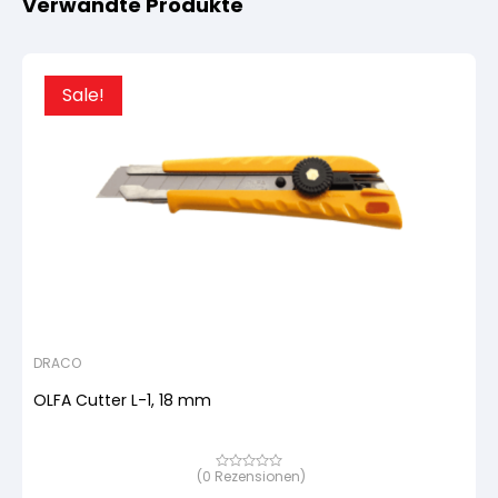
Verwandte Produkte
Sale!
DRACO
OLFA Cutter L-1, 18 mm
(
0
Rezensionen)
Bewertet
mit