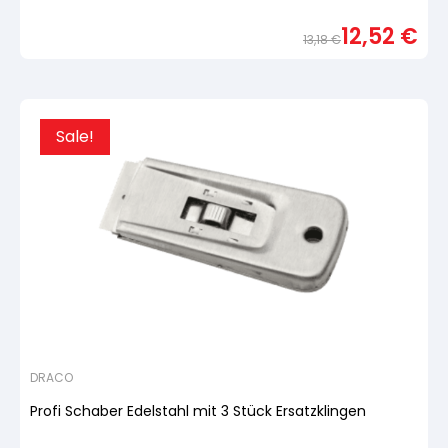
von
5,
12,52
€
basierend
13,18
€
auf
Urspr
Aktue
Kundenbewertung
Preis
Preis
war:
ist:
13,18
12,52
Sale!
DRACO
Profi Schaber Edelstahl mit 3 Stück Ersatzklingen