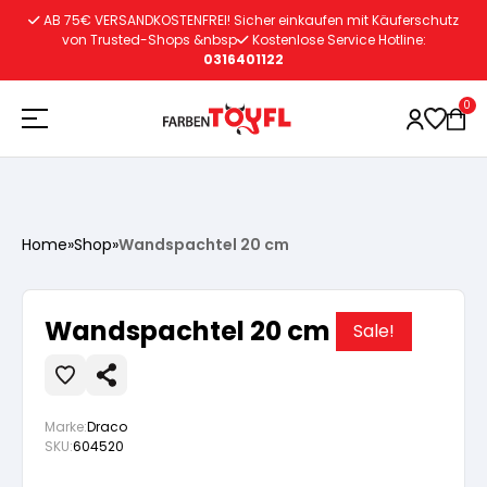
Zum
AB 75€ VERSANDKOSTENFREI! Sicher einkaufen mit Käuferschutz
Inhalt
von Trusted-Shops &nbsp
Kostenlose Service Hotline:
0316401122
springen
0
Holzschutz
Home
»
Shop
»
Wandspachtel 20 cm
Lacke
Vorbereitung
Wandspachtel 20 cm
Sale!
Autoreparatur
Vorbereitung
Wasserlösliche Grundierung
Marke:
Draco
Innenfarben
Vorbereitung
Wasserlösliche Grundierung
Lösemittelhältige Grundierung
SKU:
604520