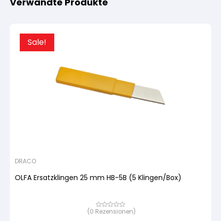
Verwandte Produkte
Sale!
DRACO
OLFA Ersatzklingen 25 mm HB-5B (5 Klingen/Box)
(
0
Rezensionen)
Bewertet
mit