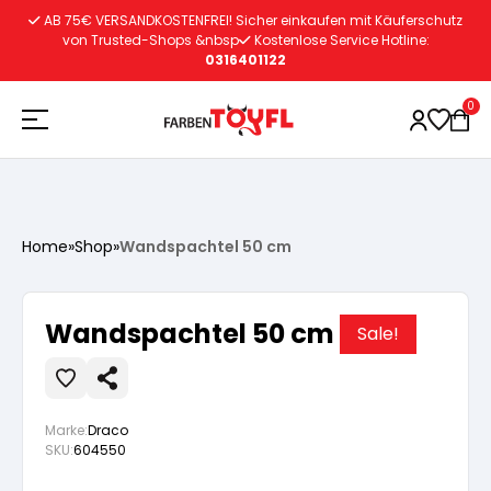
Zum
AB 75€ VERSANDKOSTENFREI! Sicher einkaufen mit Käuferschutz
Inhalt
von Trusted-Shops &nbsp
Kostenlose Service Hotline:
0316401122
springen
0
Holzschutz
Home
»
Shop
»
Wandspachtel 50 cm
Lacke
Vorbereitung
Wandspachtel 50 cm
Sale!
Autoreparatur
Vorbereitung
Wasserlösliche Grundierung
Marke:
Draco
Innenfarben
Vorbereitung
Wasserlösliche Grundierung
Lösemittelhältige Grundierung
SKU:
604550