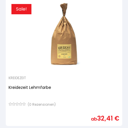
Sale!
KREIDEZEIT
Kreidezeit Lehmfarbe
(
0
Rezensionen)
Bewertet
mit
32,41
€
von
ab
5,
basierend
auf