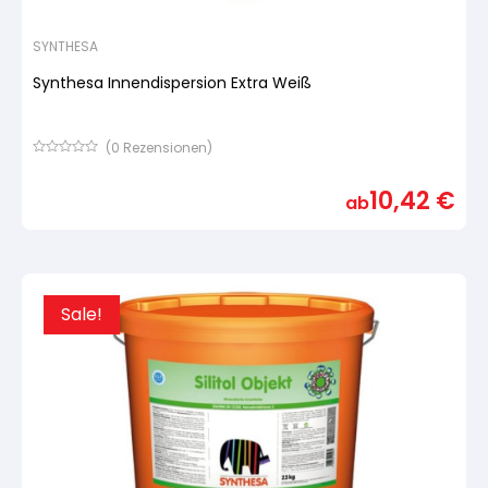
SYNTHESA
Synthesa Innendispersion Extra Weiß
(
0
Rezensionen)
Bewertet
mit
10,42
€
von
ab
5,
basierend
auf
Kundenbewertung
Sale!