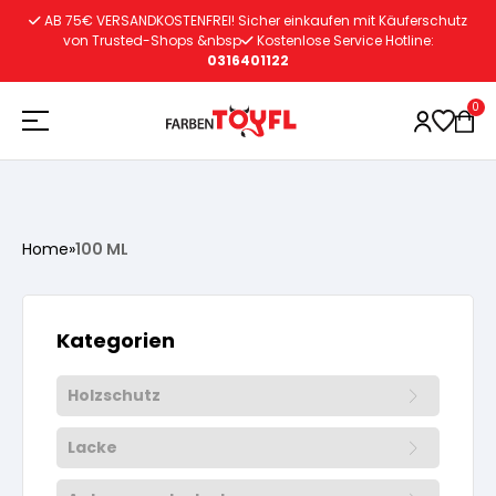
Zum
AB 75€ VERSANDKOSTENFREI! Sicher einkaufen mit Käuferschutz
Inhalt
von Trusted-Shops &nbsp
Kostenlose Service Hotline:
0316401122
springen
0
Holzschutz
Home
»
100 ML
Lacke
Vorbereitung
Kategorien
Autoreparatur
Vorbereitung
Wasserlösliche Grundierung
Holzschutz
Innenfarben
Vorbereitung
Wasserlösliche Grundierung
Lösemittelhältige Grundierung
Lacke
Vorbereitung
Wasserlösliche Grundierung