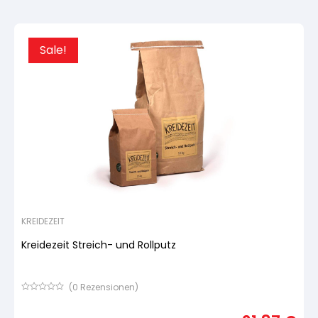
Kundenbewertung
Sale!
KREIDEZEIT
Kreidezeit Streich- und Rollputz
(
0
Rezensionen)
Bewertet
mit
von