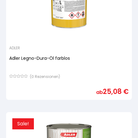
ADLER
Adler Legno-Dura-Öl farblos
(
0
Rezensionen)
Bewertet
mit
25,08
€
von
ab
5,
basierend
auf
Kundenbewertung
Sale!