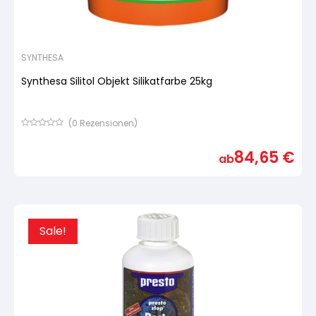
SYNTHESA
Synthesa Silitol Objekt Silikatfarbe 25kg
(
0
Rezensionen)
Bewertet
mit
84,65
€
von
ab
5,
basierend
auf
Kundenbewertung
Sale!