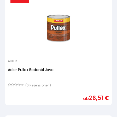
ADLER
Adler Pullex Bodenöl Java
(
0
Rezensionen)
Bewertet
mit
26,51
€
von
ab
5,
basierend
auf
Kundenbewertung