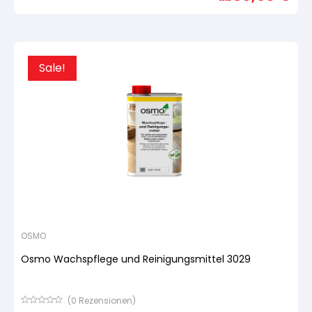
basierend
auf
Kundenbewertung
Sale!
OSMO
Osmo Wachspflege und Reinigungsmittel 3029
(
0
Rezensionen)