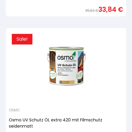
Bewertet
mit
33,84
€
von
35,62
€
5,
basierend
Urspr
Aktue
auf
Preis
Preis
Kundenbewertung
war:
ist:
35,6
33,84
Sale!
OSMO
Osmo UV Schutz ÖL extra 420 mit Filmschutz
seidenmatt