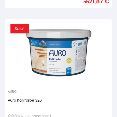
21,87
€
ab
5,
basierend
auf
Kundenbewertung
Sale!
AURO
Auro Kalkfarbe 326
(
0
Rezensionen)