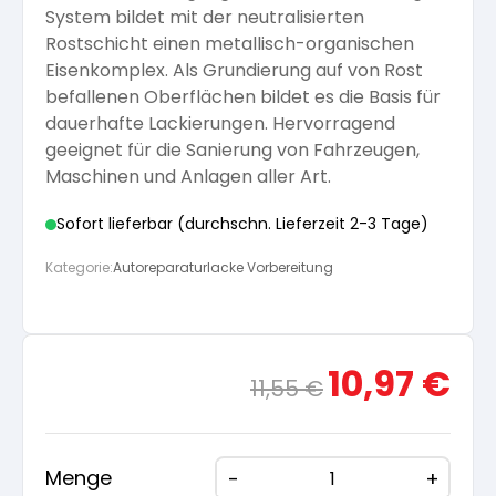
System bildet mit der neutralisierten
Arbeitshandschuhe
Pflege und Reinigung
Rostschicht einen metallisch-organischen
Silikatfarben
Kalkfarben
Versiegelung für Beton
Öle für Außen
Eisenkomplex. Als Grundierung auf von Rost
befallenen Oberflächen bildet es die Basis für
Dichtmassen
Spezialprodukte
dauerhafte Lackierungen. Hervorragend
Anti Schimmelfarbe
Pflege
Pflege und Reinigung
geeignet für die Sanierung von Fahrzeugen,
Maschinen und Anlagen aller Art.
Farbwalzen
Isolierfarben
Sofort lieferbar (durchschn. Lieferzeit 2-3 Tage)
Pinsel und Bürsten
Kategorie:
Autoreparaturlacke Vorbereitung
Latexfarben
Schleifmittel
Spezialfarben
Ursprünglicher
Aktue
10,97
€
11,55
€
Preis
Preis
war:
ist:
11,55 €
10,97
Menge