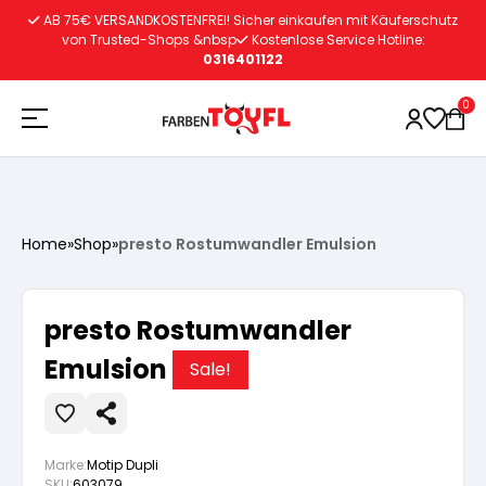
Zum
AB 75€ VERSANDKOSTENFREI! Sicher einkaufen mit Käuferschutz
Inhalt
von Trusted-Shops &nbsp
Kostenlose Service Hotline:
0316401122
springen
0
Holzschutz
Home
»
Shop
»
presto Rostumwandler Emulsion
Lacke
Vorbereitung
presto Rostumwandler
Autoreparatur
Vorbereitung
Emulsion
Wasserlösliche Grundierung
Sale!
Innenfarben
Vorbereitung
Wasserlösliche Grundierung
Lösemittelhältige Grundierung
Marke:
Motip Dupli
SKU:
603079