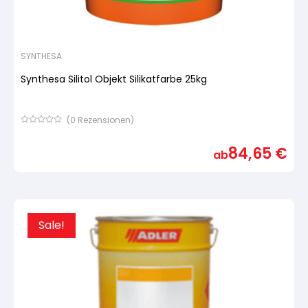
SYNTHESA
Synthesa Silitol Objekt Silikatfarbe 25kg
(
0
Rezensionen)
Bewertet
mit
84,65
€
von
ab
5,
basierend
auf
Kundenbewertung
Sale!