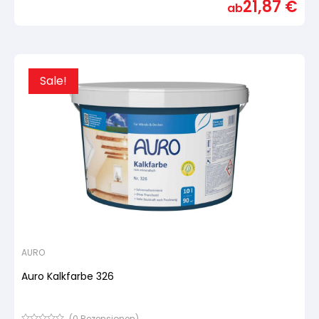
21,87
€
von
ab
5,
basierend
auf
Kundenbewertung
Sale!
AURO
Auro Kalkfarbe 326
(
0
Rezensionen)