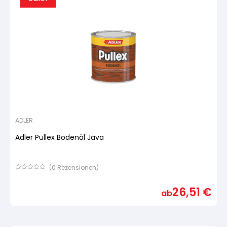
ADLER
Adler Pullex Bodenöl Java
(
0
Rezensionen)
Bewertet
mit
26,51
€
von
ab
5,
basierend
auf
Kundenbewertung