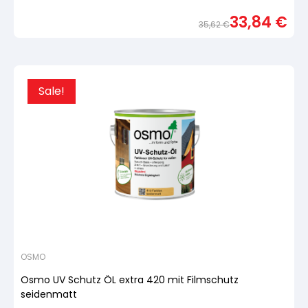
Bewertet
mit
33,84
€
von
35,62
€
5,
basierend
Urspr
Aktue
auf
Preis
Preis
Kundenbewertung
war:
ist:
35,6
33,84
Sale!
OSMO
Osmo UV Schutz ÖL extra 420 mit Filmschutz
seidenmatt