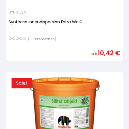
SYNTHESA
Synthesa Innendispersion Extra Weiß
(
0
Rezensionen)
Bewertet
mit
10,42
€
von
ab
5,
basierend
auf
Kundenbewertung
Sale!