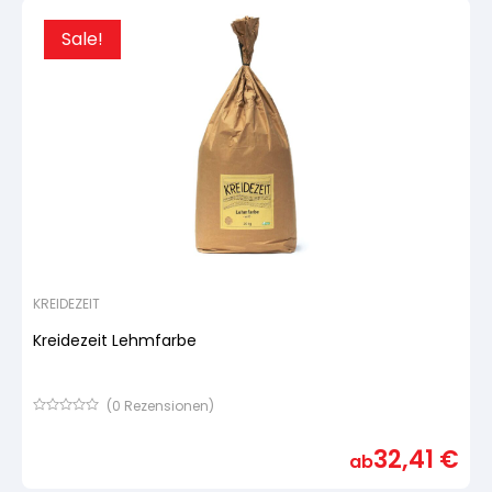
Sale!
KREIDEZEIT
Kreidezeit Lehmfarbe
(
0
Rezensionen)
Bewertet
mit
32,41
€
von
ab
5,
basierend
auf