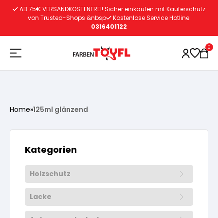
Zum
AB 75€ VERSANDKOSTENFREI! Sicher einkaufen mit Käuferschutz
Inhalt
von Trusted-Shops &nbsp
Kostenlose Service Hotline:
0316401122
springen
0
Holzschutz
Home
»
125ml glänzend
Lacke
Vorbereitung
Kategorien
Autoreparatur
Vorbereitung
Wasserlösliche Grundierung
Holzschutz
Innenfarben
Vorbereitung
Wasserlösliche Grundierung
Lösemittelhältige Grundierung
Lacke
Vorbereitung
Wasserlösliche Grundierung