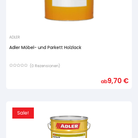
ADLER
Adler Möbel- und Parkett Holzlack
(
0
Rezensionen)
Bewertet
mit
9,70
€
von
ab
5,
basierend
auf
Kundenbewertung
Sale!