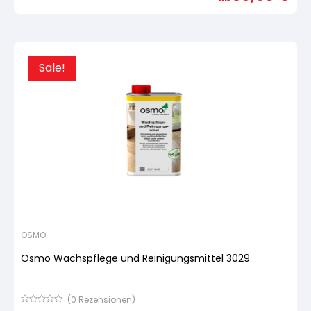
basierend
auf
Kundenbewertung
Sale!
OSMO
Osmo Wachspflege und Reinigungsmittel 3029
(
0
Rezensionen)