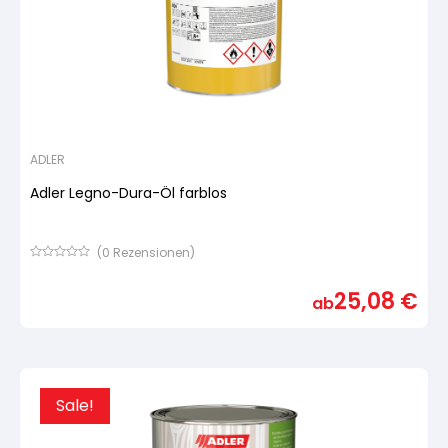
ADLER
Adler Legno-Dura-Öl farblos
(
0
Rezensionen)
Bewertet
mit
25,08
€
von
ab
5,
basierend
auf
Kundenbewertung
Sale!