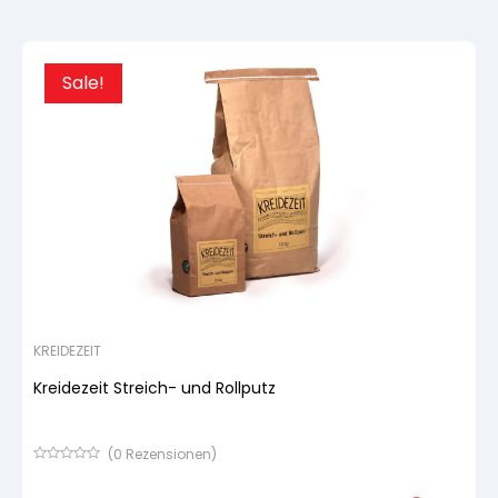
Kundenbewertung
Sale!
KREIDEZEIT
Kreidezeit Streich- und Rollputz
(
0
Rezensionen)
Bewertet
mit