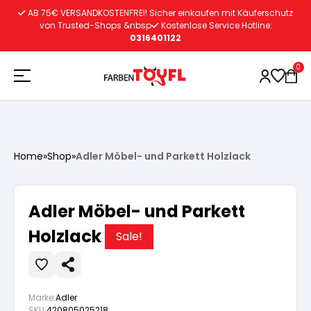
Zum
AB 75€ VERSANDKOSTENFREI! Sicher einkaufen mit Käuferschutz
Inhalt
von Trusted-Shops &nbsp
Kostenlose Service Hotline:
0316401122
springen
0
Holzschutz
Home
»
Shop
»
Adler Möbel- und Parkett Holzlack
Lacke
Vorbereitung
Adler Möbel- und Parkett
Autoreparatur
Vorbereitung
Holzlack
Wasserlösliche Grundierung
Sale!
Innenfarben
Vorbereitung
Wasserlösliche Grundierung
Lösemittelhältige Grundierung
Marke:
Adler
SKU:
420805025218