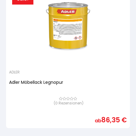
ADLER
Adler Möbellack Legnopur
(
0
Rezensionen)
Bewertet
mit
von
5,
86,35
€
basierend
ab
auf
Kundenbewertung