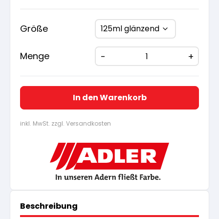
war:
ist:
10,20 €
9,70 
Größe
Menge
In den Warenkorb
inkl. MwSt. zzgl. Versandkosten
Beschreibung