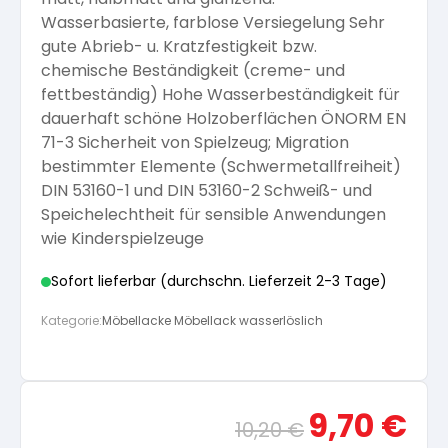
Wasserbasierte, farblose Versiegelung Sehr
Arbeitshandschuhe
Pflege und Reinigung
Silikatfarben
gute Abrieb- u. Kratzfestigkeit bzw.
Kalkfarben
Versiegelung für Beton
Öle für Außen
chemische Beständigkeit (creme- und
fettbeständig) Hohe Wasserbeständigkeit für
Dichtmassen
Spezialprodukte
Anti Schimmelfarbe
dauerhaft schöne Holzoberflächen ÖNORM EN
Pflege
Pflege und Reinigung
71-3 Sicherheit von Spielzeug; Migration
bestimmter Elemente (Schwermetallfreiheit)
Farbwalzen
Isolierfarben
DIN 53160-1 und DIN 53160-2 Schweiß- und
Speichelechtheit für sensible Anwendungen
Pinsel und Bürsten
wie Kinderspielzeuge
Latexfarben
Sofort lieferbar (durchschn. Lieferzeit 2-3 Tage)
Schleifmittel
Kategorie:
Möbellacke Möbellack wasserlöslich
Spezialfarben
Ursprünglicher
Aktue
9,70
€
10,20
€
Preis
Preis