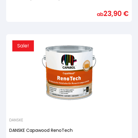
Bewertet
mit
23,90
€
von
ab
5,
basierend
auf
Kundenbewertung
Sale!
DANSKE
DANSKE Capawood RenoTech