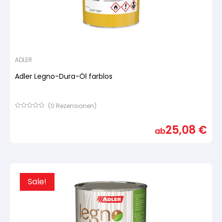
ADLER
Adler Legno-Dura-Öl farblos
(
0
Rezensionen)
Bewertet
mit
25,08
€
von
ab
5,
basierend
auf
Kundenbewertung
Sale!