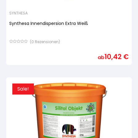
SYNTHESA
Synthesa Innendispersion Extra Weiß
(
0
Rezensionen)
Bewertet
mit
10,42
€
von
ab
5,
basierend
auf
Kundenbewertung
Sale!