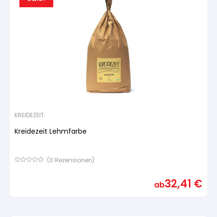
KREIDEZEIT
Kreidezeit Lehmfarbe
(
0
Rezensionen)
Bewertet
mit
32,41
€
von
ab
5,
basierend
auf
Kundenbewertung