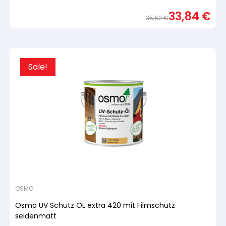
Bewertet
mit
33,84
€
von
35,62
€
5,
basierend
Urspr
Aktue
auf
Preis
Preis
Kundenbewertung
war:
ist:
35,6
33,84
Sale!
OSMO
Osmo UV Schutz ÖL extra 420 mit Filmschutz
seidenmatt