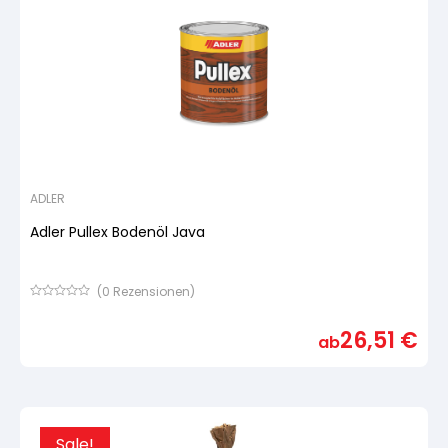
ADLER
Adler Pullex Bodenöl Java
(
0
Rezensionen)
Bewertet
mit
26,51
€
von
ab
5,
basierend
auf
Kundenbewertung
Sale!