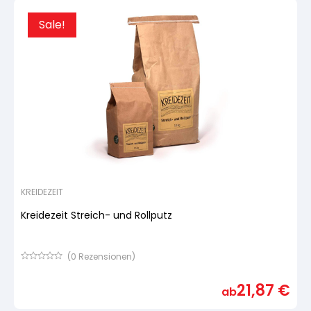
Sale!
KREIDEZEIT
Kreidezeit Streich- und Rollputz
(
0
Rezensionen)
Bewertet
mit
21,87
€
von
ab
5,
basierend
auf