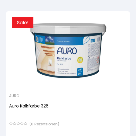
Kundenbewertung
Sale!
AURO
Auro Kalkfarbe 326
(
0
Rezensionen)
Bewertet
mit