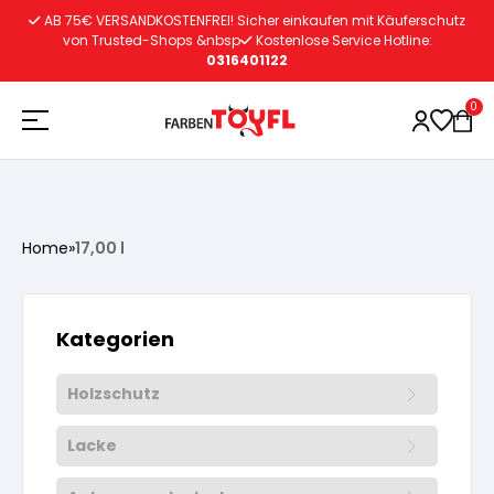
Zum
AB 75€ VERSANDKOSTENFREI! Sicher einkaufen mit Käuferschutz
Inhalt
von Trusted-Shops &nbsp
Kostenlose Service Hotline:
0316401122
springen
0
Holzschutz
Home
»
17,00 l
Lacke
Vorbereitung
Kategorien
Autoreparatur
Vorbereitung
Wasserlösliche Grundierung
Holzschutz
Innenfarben
Vorbereitung
Wasserlösliche Grundierung
Lösemittelhältige Grundierung
Lacke
Vorbereitung
Wasserlösliche Grundierung