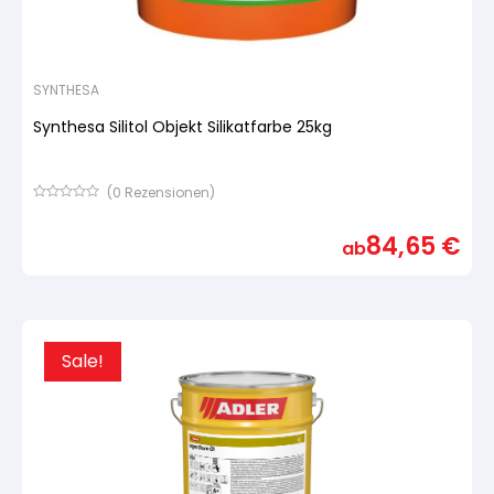
SYNTHESA
Synthesa Silitol Objekt Silikatfarbe 25kg
(
0
Rezensionen)
Bewertet
mit
84,65
€
von
ab
5,
basierend
auf
Kundenbewertung
Sale!