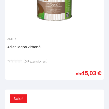
ADLER
Adler Legno Zirbenöl
(
0
Rezensionen)
Bewertet
mit
45,03
€
von
ab
5,
basierend
auf
Kundenbewertung
Sale!