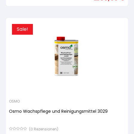
basierend
auf
Kundenbewertung
Sale!
OSMO
Osmo Wachspflege und Reinigungsmittel 3029
(
0
Rezensionen)