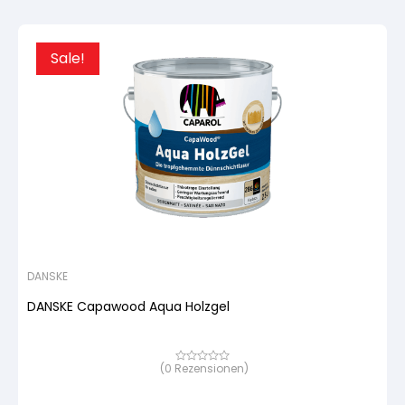
Sale!
DANSKE
DANSKE Capawood Aqua Holzgel
(
0
Rezensionen)
Bewertet
mit
von
5,