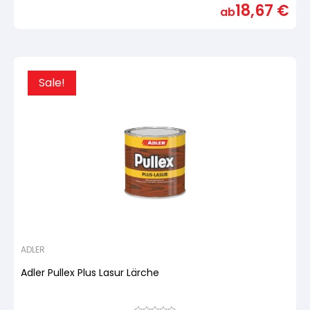
18,67
€
basierend
ab
auf
Kundenbewertung
Sale!
ADLER
Adler Pullex Plus Lasur Lärche