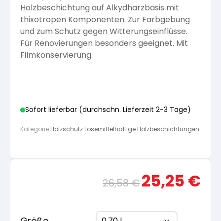
Holzbeschichtung auf Alkydharzbasis mit
Arbeitshandschuhe
Pflege und Reinigung
thixotropen Komponenten. Zur Farbgebung
Silikatfarben
Kalkfarben
Versiegelung für Beton
Öle für Außen
und zum Schutz gegen Witterungseinflüsse.
Für Renovierungen besonders geeignet. Mit
Dichtmassen
Spezialprodukte
Filmkonservierung.
Anti Schimmelfarbe
Pflege
Pflege und Reinigung
Farbwalzen
Isolierfarben
Sofort lieferbar (durchschn. Lieferzeit 2-3 Tage)
Pinsel und Bürsten
Latexfarben
Kategorie:
Holzschutz Lösemittelhältige Holzbeschichtungen
Schleifmittel
Spezialfarben
Ursprünglicher
Aktue
25,25
€
26,58
€
Preis
Preis
war:
ist:
26,58 €
25,25
Größe