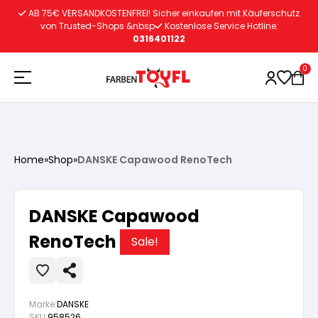
Zum
AB 75€ VERSANDKOSTENFREI! Sicher einkaufen mit Käuferschutz
Inhalt
von Trusted-Shops &nbsp
Kostenlose Service Hotline:
0316401122
springen
0
Holzschutz
Home
»
Shop
»
DANSKE Capawood RenoTech
Lacke
Vorbereitung
DANSKE Capawood
Autoreparatur
Vorbereitung
RenoTech
Wasserlösliche Grundierung
Sale!
Innenfarben
Vorbereitung
Wasserlösliche Grundierung
Lösemittelhältige Grundierung
Marke:
DANSKE
SKU:
958526