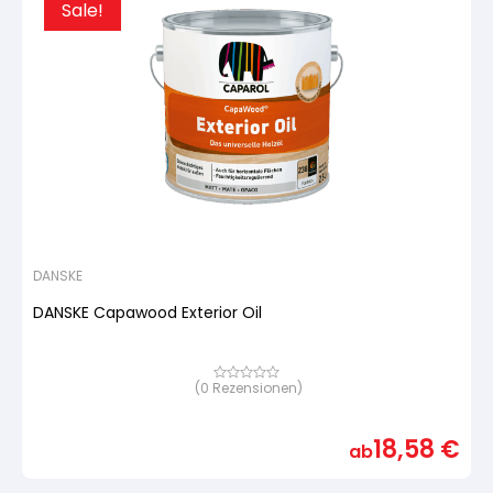
Sale!
DANSKE
DANSKE Capawood Exterior Oil
(
0
Rezensionen)
Bewertet
mit
von
5,
18,58
€
basierend
ab
auf
Kundenbewertung