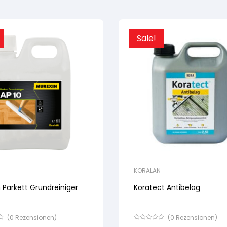
Sale!
KORALAN
 Parkett Grundreiniger
Koratect Antibelag
(
0
Rezensionen)
(
0
Rezensionen)
Bewertet