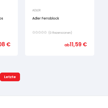
ADLER
os
Adler Ferroblock
(
0
Rezensionen)
Bewertet
mit
08
€
11,59
€
von
ab
5,
basierend
auf
Kundenbewertung
Letzte