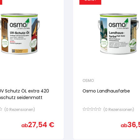
OSMO
V Schutz ÖL extra 420
Osmo Landhausfarbe
mschutz seidenmatt
(
0
Rezensionen)
(
0
Rezensionen)
Bewertet
mit
27,54
€
36,
von
ab
ab
5,
basierend
auf
ertung
Kundenbewertung