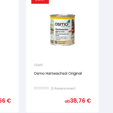
OSMO
Osmo Hartwachsöl Original
(
0
Rezensionen)
Bewertet
mit
56
€
38,76
€
von
ab
5,
basierend
auf
Kundenbewertung