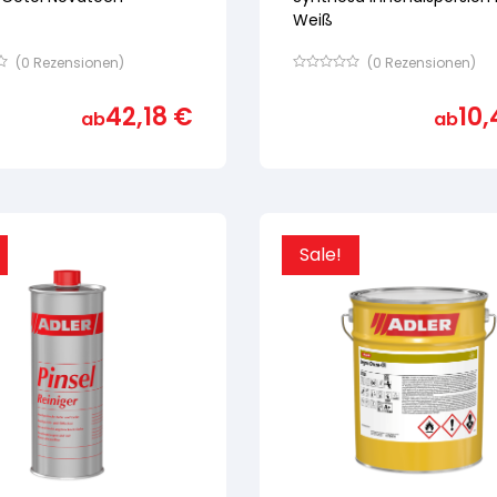
Weiß
(
0
Rezensionen)
(
0
Rezensionen)
Bewertet
mit
42,18
€
10
von
ab
ab
5,
basierend
auf
ertung
Kundenbewertung
Sale!