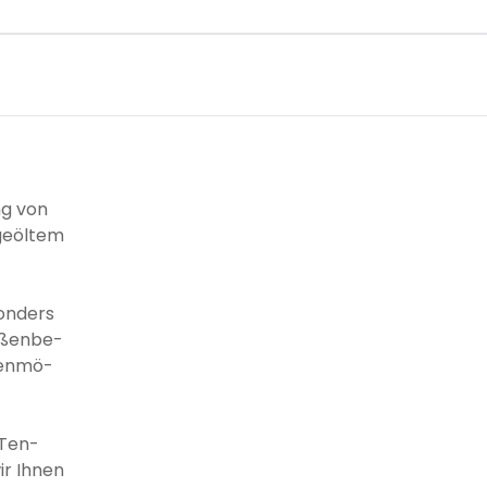
ng von
geöltem
onders
Außenbe-
tenmö-
 Ten-
ir Ihnen