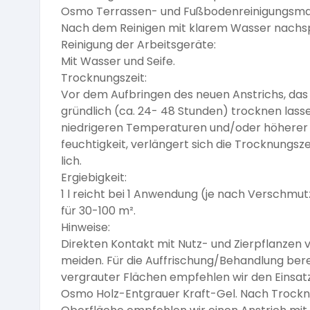
Osmo Terrassen- und Fußbodenreinigungsma
Nach dem Reinigen mit klarem Wasser nachs
Reinigung der Arbeitsgeräte:
Mit Wasser und Seife.
Trocknungszeit:
Vor dem Aufbringen des neuen Anstrichs, das
gründlich (ca. 24- 48 Stunden) trocknen lasse
niedrigeren Temperaturen und/oder höherer 
feuchtigkeit, verlängert sich die Trocknungsze
lich.
Ergiebigkeit:
1 l reicht bei 1 Anwendung (je nach Verschmu
für 30-100 m².
Hinweise:
Direkten Kontakt mit Nutz- und Zierpflanzen 
meiden. Für die Auffrischung/Behandlung bere
vergrauter Flächen empfehlen wir den Einsat
Osmo Holz-Entgrauer Kraft-Gel. Nach Trockn