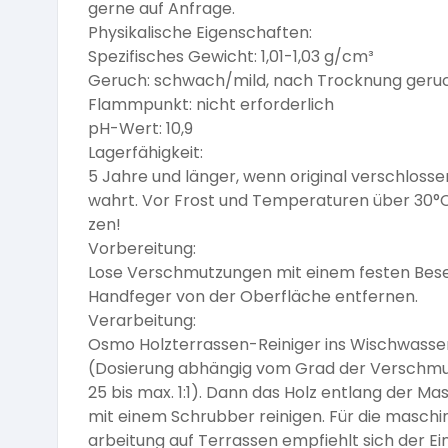
gerne auf Anfrage.
Physikalische Eigenschaften:
Spezifisches Gewicht: 1,01-1,03 g/cm³
Geruch: schwach/mild, nach Trocknung geru
Flammpunkt: nicht erforderlich
pH-Wert: 10,9
Lagerfähigkeit:
5 Jahre und länger, wenn original verschloss
wahrt. Vor Frost und Temperaturen über 30°
zen!
Vorbereitung:
Lose Verschmutzungen mit einem festen Bes
Handfeger von der Oberfläche entfernen.
Verarbeitung:
Osmo Holzterrassen-Reiniger ins Wischwasse
(Dosierung abhängig vom Grad der Verschmut
25 bis max. 1:1). Dann das Holz entlang der M
mit einem Schrubber reinigen. Für die maschi
arbeitung auf Terrassen empfiehlt sich der Ei