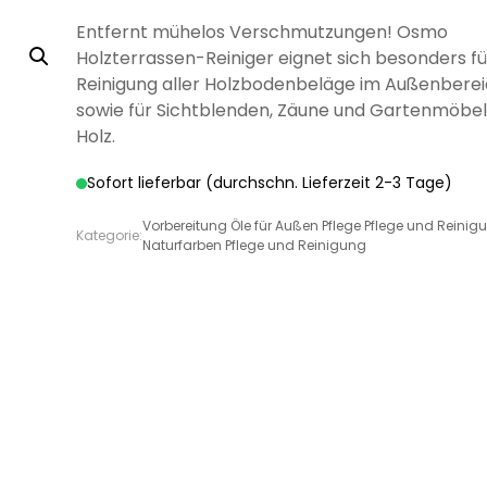
LÖSEMITTELHÄLTIG
WÄNDE UND
WASSERLÖSLICH
GRUNDIERUNG
GRUNDIERUNG
GRUND
GRUN
MÖB
Entfernt mühelos Verschmutzungen! Osmo
DECKEN
Holzterrassen-Reiniger eignet sich besonders fü
Reinigung aller Holzbodenbeläge im Außenberei
sowie für Sichtblenden, Zäune und Gartenmöbel
Holz.
Sofort lieferbar (durchschn. Lieferzeit 2-3 Tage)
DISPERSIONSFARBEN
MINERAL-
MI
DISPERSIONSFARBEN
FARBWALZEN
PINSEL UND
MINERAL-
SILIK
SCHLE
LÖSEMITTELHÄLTIGE
PFLEGE UND
WÄSSRIGE
LÖSEMITTELHÄLTIGER
SPEZIALLACKE
SILIKATFARBE
LÖSEMI
SILIK
SPR
SILIKATFARBE
BÜRSTEN
Vorbereitung Öle für Außen Pflege Pflege und Reinig
Kategorie:
HOLZBESCHICHTUNGEN
PFLEGE UND
REINIGUNG
LACKE
SPEZIALPRODUKTE
HOLZSCHUTZ
HOLZBE
Naturfarben Pflege und Reinigung
REINIGUNG
ANTI
ISOLIERFARBEN
LATE
VERDÜNNUNGEN
SCHIMMELFARBE
HOLZÖL FÜR
VERSIEGELUNG FÜR
ÖLE FÜR INNEN
ÖLE F
P
AUSSEN
BETON