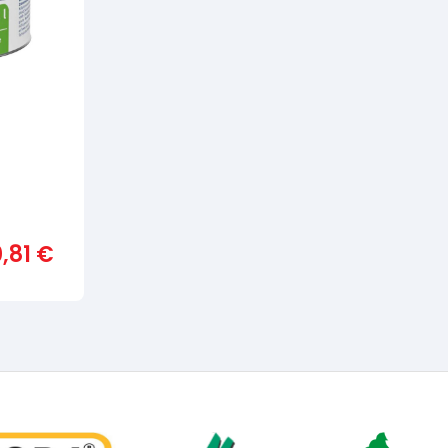
,81
€