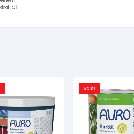
 einem
irai-Öl
!
Sale!