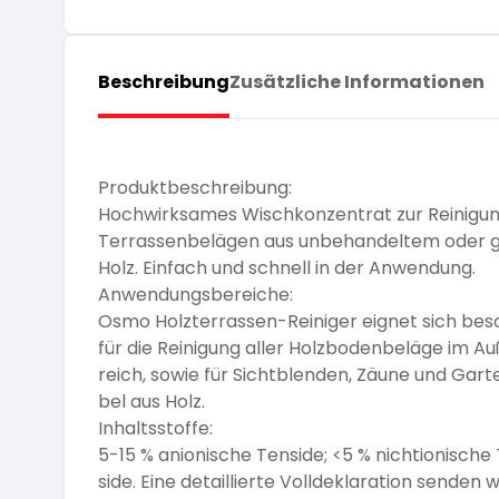
Pflege und Reinigung
Silikatfarben
Kalkfarben
Versiegelung für Beton
Öle für Außen
Dichtmassen
Beschreibung
Zusätzliche Informationen
Spezialprodukte
Anti Schimmelfarbe
Pflege
Pflege und Reinigung
Farbwalzen
Isolierfarben
Produktbeschreibung:
Hochwirksames Wischkonzentrat zur Reinigu
Pinsel und Bürsten
Terrassenbelägen aus unbehandeltem oder 
Latexfarben
Holz. Einfach und schnell in der Anwendung.
Anwendungsbereiche:
Schleifmittel
Osmo Holzterrassen-Reiniger eignet sich bes
Spezialfarben
für die Reinigung aller Holzbodenbeläge im 
reich, sowie für Sichtblenden, Zäune und Gar
bel aus Holz.
Inhaltsstoffe:
5-15 % anionische Tenside; <5 % nichtionische
side. Eine detaillierte Volldeklaration senden w