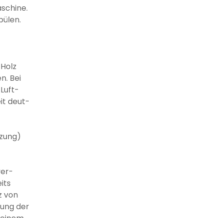
schine.
pülen.
 Holz
n. Bei
Luft-
it deut-
tzung)
ver-
its
z von
ung der