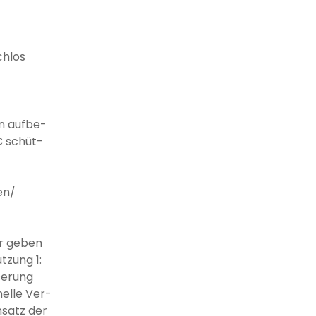
chlos
en aufbe-
C schüt-
en/
r geben
zung 1:
aserung
nelle Ver-
nsatz der