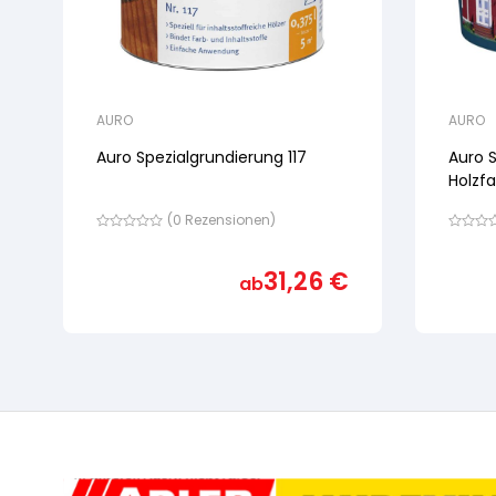
AURO
AURO
Auro Spezialgrundierung 117
Auro 
Holzf
(
0
Rezensionen)
Bewertet
Bewertet
mit
mit
von
von
31,26
€
ab
5,
5,
basierend
basiere
auf
auf
Kundenbewertung
Kundenb