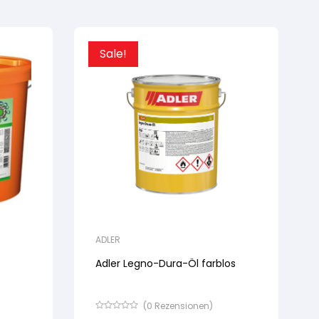
Sale!
ADLER
Adler Legno-Dura-Öl farblos
(
0
Rezensionen)
Bewertet