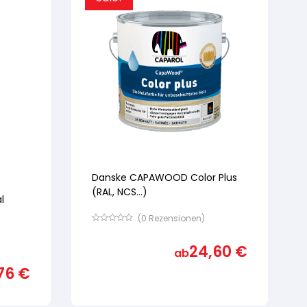
Danske CAPAWOOD Color Plus
(RAL, NCS...)
l
(
0
Rezensionen)
Bewertet
mit
24,60
€
von
ab
5,
basierend
76
€
auf
Kundenbewertung