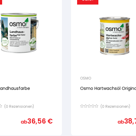
OSMO
andhausfarbe
Osmo Hartwachsöl Origina
(
0
Rezensionen)
(
0
Rezensionen)
Bewertet
mit
36,56
€
38,
von
ab
ab
5,
basierend
auf
ertung
Kundenbewertung