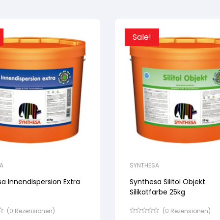
Sale!
A
SYNTHESA
a Innendispersion Extra
Synthesa Silitol Objekt
Silikatfarbe 25kg
(
0
Rezensionen)
(
0
Rezensionen)
Bewertet