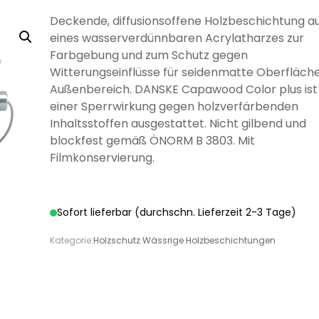
LÖSEMITTELHÄLTIG
WÄNDE UND
WASSERLÖSLICH
GRUNDIERUNG
GRUNDIERUNG
GRUND
GRUN
MÖB
Deckende, diffusionsoffene Holzbeschichtung au
DECKEN
eines wasserverdünnbaren Acrylatharzes zur
Farbgebung und zum Schutz gegen
Witterungseinflüsse für seidenmatte Oberfläch
Außenbereich. DANSKE Capawood Color plus ist
einer Sperrwirkung gegen holzverfärbenden
Inhaltsstoffen ausgestattet. Nicht gilbend und
DISPERSIONSFARBEN
MINERAL-
MI
DISPERSIONSFARBEN
FARBWALZEN
PINSEL UND
MINERAL-
SILIK
SCHLE
blockfest gemäß ÖNORM B 3803. Mit
LÖSEMITTELHÄLTIGE
PFLEGE UND
WÄSSRIGE
LÖSEMITTELHÄLTIGER
SPEZIALLACKE
SILIKATFARBE
LÖSEMI
SILIK
SPR
SILIKATFARBE
BÜRSTEN
Filmkonservierung.
HOLZBESCHICHTUNGEN
PFLEGE UND
REINIGUNG
LACKE
SPEZIALPRODUKTE
HOLZSCHUTZ
HOLZBE
REINIGUNG
Sofort lieferbar (durchschn. Lieferzeit 2-3 Tage)
Kategorie:
Holzschutz Wässrige Holzbeschichtungen
ANTI
ISOLIERFARBEN
LATE
VERDÜNNUNGEN
SCHIMMELFARBE
HOLZÖL FÜR
VERSIEGELUNG FÜR
ÖLE FÜR INNEN
ÖLE F
P
AUSSEN
BETON