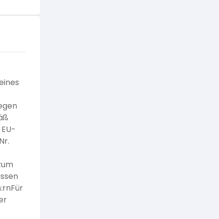
eines
gegen
mäß
 EU-
Nr.
 zum
üssen
:rnFür
er