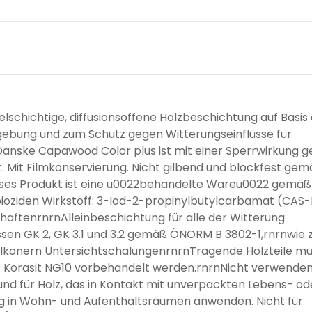
schichtige, diffusionsoffene Holzbeschichtung auf Basis 
ebung und zum Schutz gegen Witterungseinflüsse für
anske Capawood Color plus ist mit einer Sperrwirkung 
. Mit Filmkonservierung. Nicht gilbend und blockfest ge
eses Produkt ist eine u0022behandelte Wareu0022 gemäß
ioziden Wirkstoff: 3-Iod-2-propinylbutylcarbamat (CAS-
ftenrnrnAlleinbeschichtung für alle der Witterung
sen GK 2, GK 3.1 und 3.2 gemäß ÖNORM B 3802-1,rnrnwie
Balkonern UntersichtschalungenrnrnTragende Holzteile m
Korasit NG10 vorbehandelt werden.rnrnNicht verwenden
nd für Holz, das in Kontakt mit unverpackten Lebens- od
g in Wohn- und Aufenthaltsräumen anwenden. Nicht für