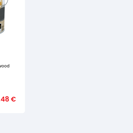
wood
,48
€