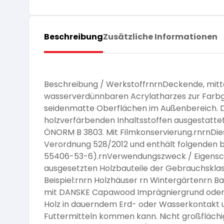
Pflege und Reinigung
Silikatfarben
Kalkfarben
Versiegelung für Beton
Öle für Außen
Dichtmassen
Beschreibung
Zusätzliche Informationen
Spezialprodukte
Anti Schimmelfarbe
Pflege
Pflege und Reinigung
Farbwalzen
Isolierfarben
Beschreibung / WerkstoffrnrnDeckende, mittel
wasserverdünnbaren Acrylatharzes zur Farbg
Pinsel und Bürsten
seidenmatte Oberflächen im Außenbereich. D
Latexfarben
holzverfärbenden Inhaltsstoffen ausgestattet
ÖNORM B 3803. Mit Filmkonservierung.rnrnDi
Schleifmittel
Verordnung 528/2012 und enthält folgenden b
Spezialfarben
55406-53-6).rnVerwendungszweck / Eigenscha
ausgesetzten Holzbauteile der Gebrauchsklas
Beispiel:rnrn Holzhäuser rn Wintergärtenrn 
mit DANSKE Capawood Imprägniergrund oder 
Holz in dauerndem Erd- oder Wasserkontakt u
Futtermitteln kommen kann. Nicht großflächi