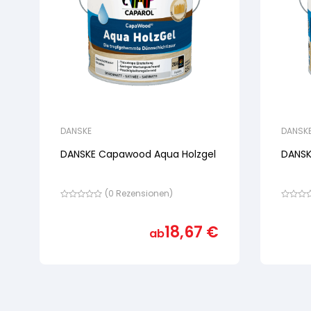
DANSKE
DANSK
DANSKE Capawood Aqua Holzgel
DANSK
(
0
Rezensionen)
Bewertet
Bewertet
mit
mit
von
von
18,67
€
ab
5,
5,
basierend
basiere
auf
auf
Kundenbewertung
Kundenb