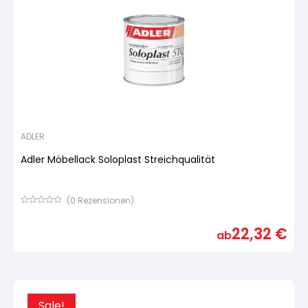
ADLER
Adler Möbellack Soloplast Streichqualität
(
0
Rezensionen)
Bewertet
mit
22,32
€
von
ab
5,
basierend
auf
Kundenbewertung
Sale!