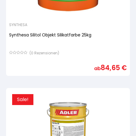
SYNTHESA
Synthesa Silitol Objekt Silikatfarbe 25kg
(
0
Rezensionen)
Bewertet
mit
84,65
€
von
ab
5,
basierend
auf
Kundenbewertung
Sale!