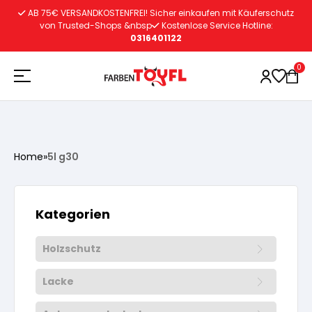
Zum
AB 75€ VERSANDKOSTENFREI! Sicher einkaufen mit Käuferschutz
Inhalt
von Trusted-Shops &nbsp
Kostenlose Service Hotline:
0316401122
springen
0
Holzschutz
Home
»
5l g30
Lacke
Vorbereitung
Kategorien
Autoreparatur
Vorbereitung
Wasserlösliche Grundierung
Holzschutz
Innenfarben
Vorbereitung
Wasserlösliche Grundierung
Lösemittelhältige Grundierung
Lacke
Vorbereitung
Wasserlösliche Grundierung