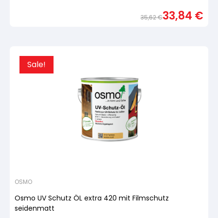
Bewertet
mit
33,84
€
von
35,62
€
5,
basierend
Urspr
Aktue
auf
Preis
Preis
Kundenbewertung
war:
ist:
35,6
33,84
Sale!
OSMO
Osmo UV Schutz ÖL extra 420 mit Filmschutz
seidenmatt