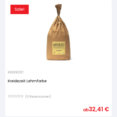
Sale!
KREIDEZEIT
Kreidezeit Lehmfarbe
(
0
Rezensionen)
Bewertet
mit
32,41
€
von
ab
5,
basierend
auf