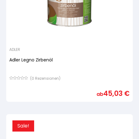
ADLER
Adler Legno Zirbenöl
(
0
Rezensionen)
Bewertet
mit
45,03
€
von
ab
5,
basierend
auf
Kundenbewertung
Sale!