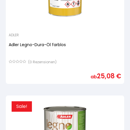
ADLER
Adler Legno-Dura-Öl farblos
(
0
Rezensionen)
Bewertet
mit
25,08
€
von
ab
5,
basierend
auf
Kundenbewertung
Sale!