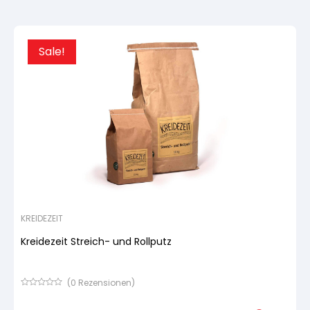
Kundenbewertung
Sale!
KREIDEZEIT
Kreidezeit Streich- und Rollputz
(
0
Rezensionen)
Bewertet
mit