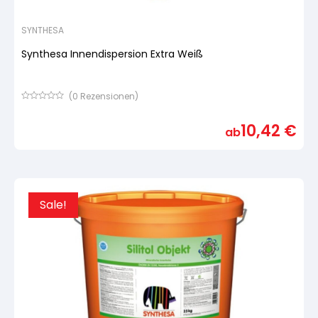
SYNTHESA
Synthesa Innendispersion Extra Weiß
(
0
Rezensionen)
Bewertet
mit
10,42
€
von
ab
5,
basierend
auf
Kundenbewertung
Sale!