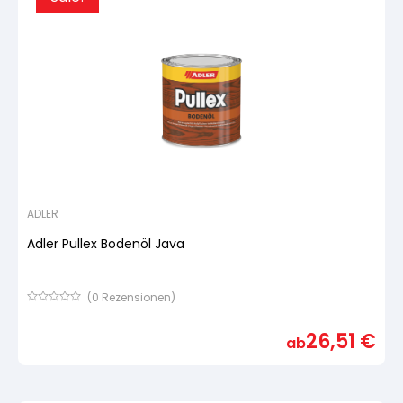
ADLER
Adler Pullex Bodenöl Java
(
0
Rezensionen)
Bewertet
mit
26,51
€
von
ab
5,
basierend
auf
Kundenbewertung