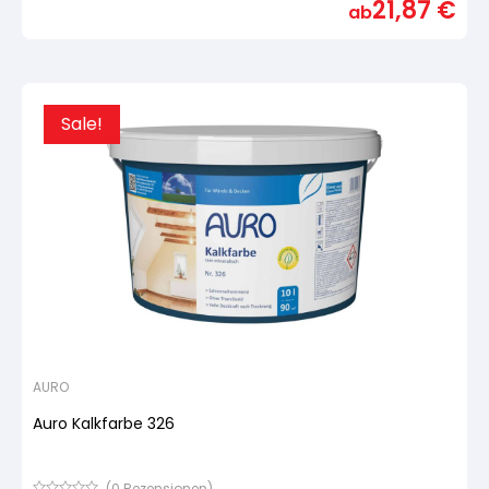
21,87
€
von
ab
5,
basierend
auf
Kundenbewertung
Sale!
AURO
Auro Kalkfarbe 326
(
0
Rezensionen)