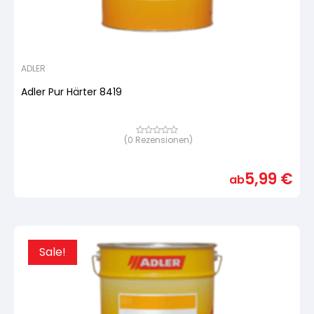
ADLER
Adler Pur Härter 8419
(
0
Rezensionen)
Bewertet
mit
von
5,
5,99
€
basierend
ab
auf
Kundenbewertung
Sale!