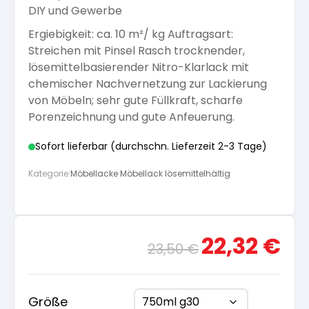
DIY und Gewerbe
Arbeitshandschuhe
Pflege und Reinigung
Silikatfarben
Kalkfarben
Ergiebigkeit: ca. 10 m²/ kg Auftragsart:
Versiegelung für Beton
Öle für Außen
Streichen mit Pinsel Rasch trocknender,
lösemittelbasierender Nitro-Klarlack mit
Dichtmassen
Spezialprodukte
Anti Schimmelfarbe
chemischer Nachvernetzung zur Lackierung
Pflege
Pflege und Reinigung
von Möbeln; sehr gute Füllkraft, scharfe
Farbwalzen
Porenzeichnung und gute Anfeuerung.
Isolierfarben
Sofort lieferbar (durchschn. Lieferzeit 2-3 Tage)
Pinsel und Bürsten
Kategorie:
Möbellacke Möbellack lösemittelhältig
Latexfarben
Schleifmittel
Spezialfarben
Ursprünglicher
Aktue
22,32
€
23,50
€
Preis
Preis
war:
ist:
23,50 €
22,32
Größe