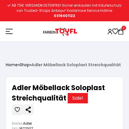
Zum
AB 75€ VERSANDKOSTENFREI! Sicher einkaufen mit Käuferschutz
Inhalt
von Trusted-Shops &nbsp
Kostenlose Service Hotline:
0316401122
springen
0
Holzschutz
Home
»
Shop
»
Adler Möbellack Soloplast Streichqualität
Lacke
Vorbereitung
Adler Möbellack Soloplast
Autoreparatur
Vorbereitung
Streichqualität
Wasserlösliche Grundierung
Sale!
Innenfarben
Vorbereitung
Wasserlösliche Grundierung
Lösemittelhältige Grundierung
Marke:
Adler
SKU:
1672307