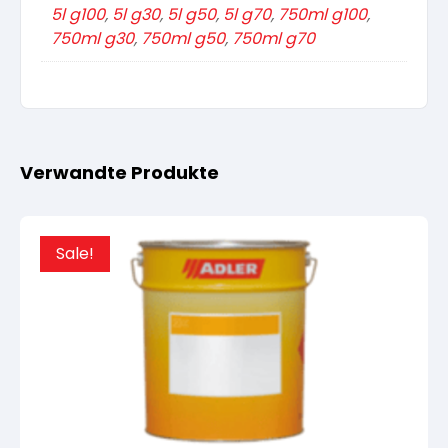
5l g100
,
5l g30
,
5l g50
,
5l g70
,
750ml g100
,
750ml g30
,
750ml g50
,
750ml g70
Verwandte Produkte
Sale!