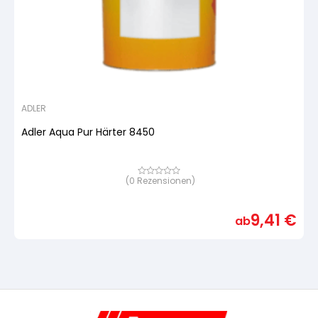
ADLER
Adler Aqua Pur Härter 8450
(
0
Rezensionen)
Bewertet
mit
von
5,
9,41
€
basierend
ab
auf
Kundenbewertung