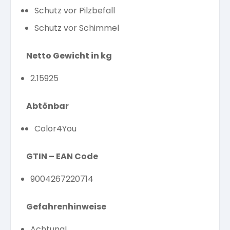
Schutz vor Pilzbefall
Schutz vor Schimmel
Netto Gewicht in kg
2.15925
Abtönbar
Color4You
GTIN – EAN Code
9004267220714
Gefahrenhinweise
Achtung!