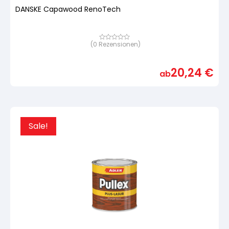
DANSKE Capawood RenoTech
(
0
Rezensionen)
Bewertet
mit
von
5,
20,24
€
basierend
ab
auf
Kundenbewertung
Sale!