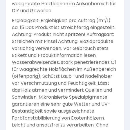
waagrechte Holzflächen im Außenbereich für
Arbeitshandschuhe
DIY und Gewerbe.
Pflege und Reinigung
Silikatfarben
Kalkfarben
Versiegelung für Beton
Öle für Außen
Ergiebigkeit: Ergiebigkeit pro Auftrag (m²/l):
ca. 15 Das Produkt ist streichfertig eingestellt.
Dichtmassen
Spezialprodukte
Anti Schimmelfarbe
Achtung: Produkt nicht spritzen! Auftragsart:
Pflege
Pflege und Reinigung
Streichen mit Pinsel Achtung: Biozidprodukte
vorsichtig verwenden. Vor Gebrauch stets
Farbwalzen
Isolierfarben
Etikett und Produktinformation lesen.
Wasserabweisendes, stark penetrierendes Öl
Pinsel und Bürsten
für waagrechte Holzflächen im Außenbereich
Latexfarben
(offenporig). Schützt Laub- und Nadelhölzer
vor Verschmutzung und Feuchtigkeit. Lässt
Schleifmittel
das Holz atmen und vermindert Quellen und
Spezialfarben
Schwinden. Mikronisierte Spezialpigmente
garantieren eine sehr gute Wetter und UV-
Beständigkeit sowie ausgezeichnete
Farbtonstabilisierung von Exotenhölzern.
Leicht und ansatzfrei zu verarbeiten. Ohne