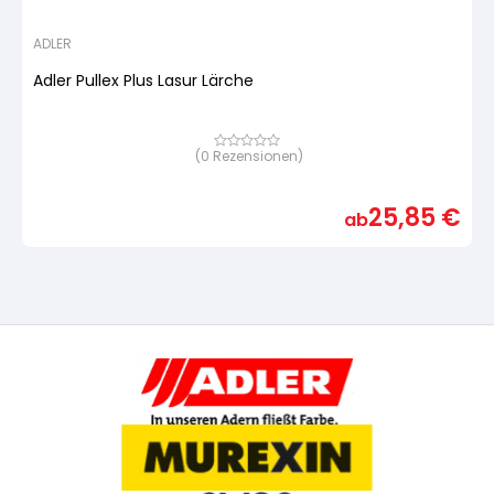
ADLER
Adler Pullex Plus Lasur Lärche
(
0
Rezensionen)
Bewertet
mit
von
5,
25,85
€
basierend
ab
auf
Kundenbewertung