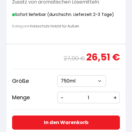
Zusatz von aromatischen Lösemitteln.
Sofort lieferbar (durchschn. Lieferzeit 2-3 Tage)
Kategorie:
Holzschutz Holzöl für Außen
Ursprünglicher
Aktue
26,51
€
27,90
€
Preis
Preis
war:
ist:
27,90 €
26,51
Größe
Menge
In den Warenkorb