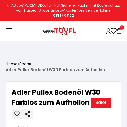
Zum
AB 75€ VERSANDKOSTENFREI! Sicher einkaufen mit Käuferschutz
Inhalt
von Trusted-Shops &nbsp
Kostenlose Service Hotline:
0316401122
springen
0
Holzschutz
Home
»
Shop
»
Adler Pullex Bodenöl W30 Farblos zum Aufhellen
Lacke
Vorbereitung
Adler Pullex Bodenöl W30
Autoreparatur
Vorbereitung
Wasserlösliche Grundierung
Farblos zum Aufhellen
Sale!
Innenfarben
Vorbereitung
Wasserlösliche Grundierung
Lösemittelhältige Grundierung