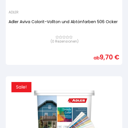
ADLER
Adler Aviva Colorit-Vollton und Abtönfarben 506 Ocker
(
0
Rezensionen)
Bewertet
mit
von
5,
9,70
€
basierend
ab
auf
Kundenbewertung
Sale!