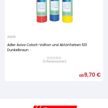
ADLER
Adler Aviva Colorit-Vollton und Abtönfarben 513
Dunkelbraun
(
0
Rezensionen)
Bewertet
mit
von
5,
9,70
€
basierend
ab
auf
Kundenbewertung