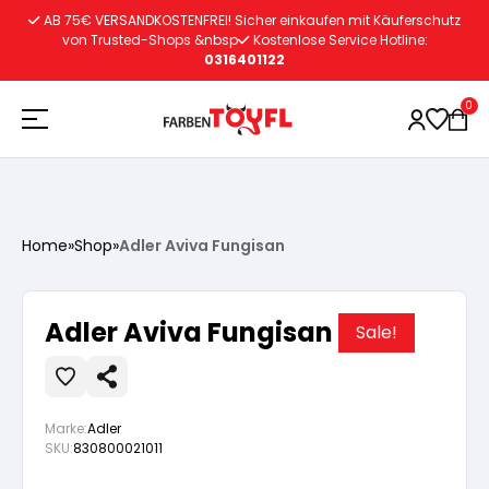
Zum
AB 75€ VERSANDKOSTENFREI! Sicher einkaufen mit Käuferschutz
Inhalt
von Trusted-Shops &nbsp
Kostenlose Service Hotline:
0316401122
springen
0
Holzschutz
Home
»
Shop
»
Adler Aviva Fungisan
Lacke
Vorbereitung
Adler Aviva Fungisan
Sale!
Autoreparatur
Vorbereitung
Wasserlösliche Grundierung
Marke:
Adler
Innenfarben
Vorbereitung
Wasserlösliche Grundierung
Lösemittelhältige Grundierung
SKU:
830800021011