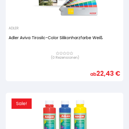
ADLER
Adler Aviva Tirosilc-Color Silikonharzfarbe Weiß
(
0
Rezensionen)
Bewertet
mit
von
5,
22,43
€
basierend
ab
auf
Kundenbewertung
Sale!