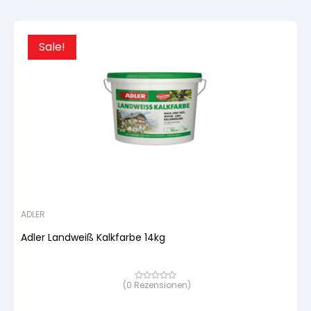
Sale!
ADLER
Adler Landweiß Kalkfarbe 14kg
(
0
Rezensionen)
Bewertet
mit
von