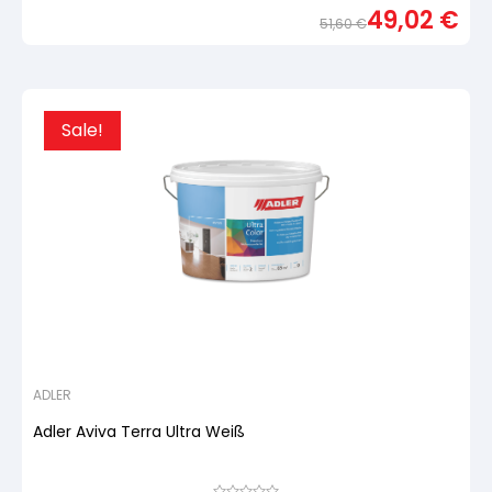
5,
49,02
€
basierend
51,60
€
auf
Urspr
Aktue
Kundenbewertung
Preis
Preis
war:
ist:
51,60
49,02
Sale!
ADLER
Adler Aviva Terra Ultra Weiß