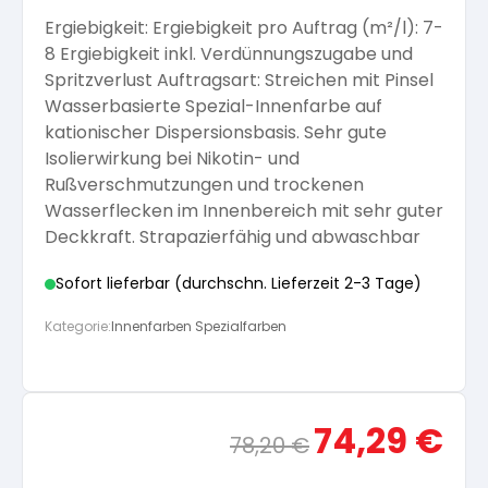
Ergiebigkeit: Ergiebigkeit pro Auftrag (m²/l): 7-
Arbeitshandschuhe
Pflege und Reinigung
Silikatfarben
Kalkfarben
8 Ergiebigkeit inkl. Verdünnungszugabe und
Versiegelung für Beton
Öle für Außen
Spritzverlust Auftragsart: Streichen mit Pinsel
Wasserbasierte Spezial-Innenfarbe auf
Dichtmassen
Spezialprodukte
Anti Schimmelfarbe
kationischer Dispersionsbasis. Sehr gute
Pflege
Pflege und Reinigung
Isolierwirkung bei Nikotin- und
Farbwalzen
Rußverschmutzungen und trockenen
Isolierfarben
Wasserflecken im Innenbereich mit sehr guter
Deckkraft. Strapazierfähig und abwaschbar
Pinsel und Bürsten
Latexfarben
Sofort lieferbar (durchschn. Lieferzeit 2-3 Tage)
Kategorie:
Innenfarben Spezialfarben
Schleifmittel
Spezialfarben
Ursprünglicher
Aktue
74,29
€
78,20
€
Preis
Preis
war:
ist: