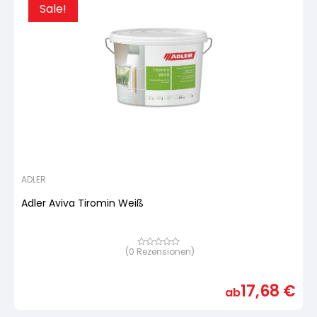
Sale!
ADLER
Adler Aviva Tiromin Weiß
(
0
Rezensionen)
Bewertet
mit
von
5,
17,68
€
basierend
ab
auf
Kundenbewertung