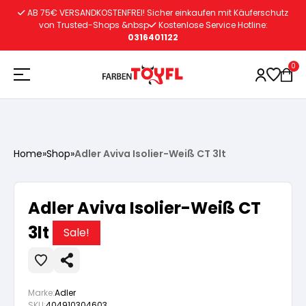
Zum
AB 75€ VERSANDKOSTENFREI! Sicher einkaufen mit Käuferschutz
Inhalt
von Trusted-Shops &nbsp
Kostenlose Service Hotline:
0316401122
springen
0
Holzschutz
Home
»
Shop
»
Adler Aviva Isolier-Weiß CT 3lt
Lacke
Vorbereitung
Adler Aviva Isolier-Weiß CT
Autoreparatur
Vorbereitung
3lt
Wasserlösliche Grundierung
Sale!
Innenfarben
Vorbereitung
Wasserlösliche Grundierung
Lösemittelhältige Grundierung
Marke:
Adler
SKU:
404910304603