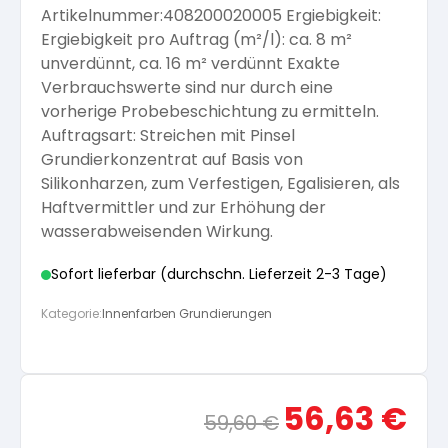
Artikelnummer:408200020005 Ergiebigkeit:
Arbeitshandschuhe
Pflege und Reinigung
Ergiebigkeit pro Auftrag (m²/l): ca. 8 m²
Silikatfarben
Kalkfarben
Versiegelung für Beton
Öle für Außen
unverdünnt, ca. 16 m² verdünnt Exakte
Verbrauchswerte sind nur durch eine
Dichtmassen
Spezialprodukte
vorherige Probebeschichtung zu ermitteln.
Anti Schimmelfarbe
Pflege
Pflege und Reinigung
Auftragsart: Streichen mit Pinsel
Grundierkonzentrat auf Basis von
Farbwalzen
Silikonharzen, zum Verfestigen, Egalisieren, als
Isolierfarben
Haftvermittler und zur Erhöhung der
wasserabweisenden Wirkung.
Pinsel und Bürsten
Latexfarben
Sofort lieferbar (durchschn. Lieferzeit 2-3 Tage)
Schleifmittel
Kategorie:
Innenfarben Grundierungen
Spezialfarben
Ursprünglicher
Aktue
56,63
€
59,60
€
Preis
Preis