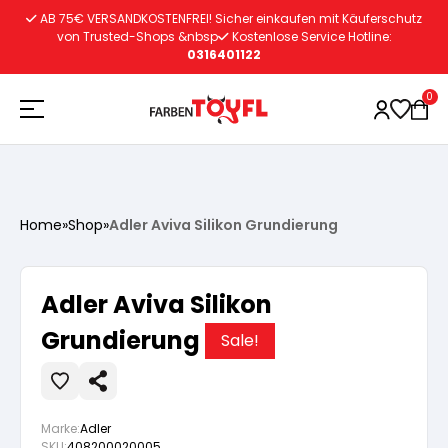
Zum
AB 75€ VERSANDKOSTENFREI! Sicher einkaufen mit Käuferschutz
Inhalt
von Trusted-Shops &nbsp
Kostenlose Service Hotline:
0316401122
springen
0
Holzschutz
Home
»
Shop
»
Adler Aviva Silikon Grundierung
Lacke
Vorbereitung
Adler Aviva Silikon
Autoreparatur
Vorbereitung
Grundierung
Wasserlösliche Grundierung
Sale!
Innenfarben
Vorbereitung
Wasserlösliche Grundierung
Lösemittelhältige Grundierung
Marke:
Adler
SKU:
408200020005