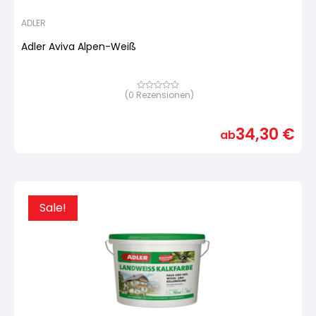
ADLER
Adler Aviva Alpen-Weiß
(
0
Rezensionen)
Bewertet
mit
von
5,
34,30
€
basierend
ab
auf
Kundenbewertung
Sale!