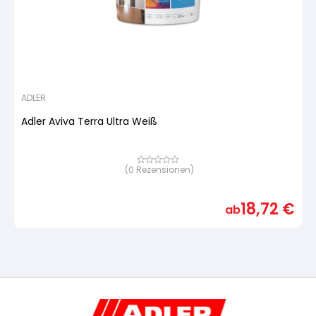
ADLER
Adler Aviva Terra Ultra Weiß
(
0
Rezensionen)
Bewertet
mit
von
5,
18,72
€
basierend
ab
auf
Kundenbewertung