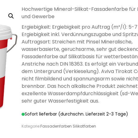
LÖSEMITTELHÄLTIG
WÄNDE UND
WASSERLÖSLICH
GRUNDIERUNG
GRUNDIERUNG
GRUND
GRUN
MÖB
Hochwertige Mineral-Silikat-Fassadenfarbe für 
DECKEN
und Gewerbe
Ergiebigkeit: Ergiebigkeit pro Auftrag (m²/l): 5-7
Ergiebigkeit inkl. Verdünnungszugabe und Spritz
Auftragsart: Streichen mit Pinsel Mineralische,
wasserbasierte, geruchsarme, sehr gut decken
DISPERSIONSFARBEN
MINERAL-
MI
Fassadenfarbe auf Silikatbasis für wetterbestä
DISPERSIONSFARBEN
FARBWALZEN
PINSEL UND
MINERAL-
SILIK
SCHLE
LÖSEMITTELHÄLTIGE
PFLEGE UND
WÄSSRIGE
LÖSEMITTELHÄLTIGER
SPEZIALLACKE
SILIKATFARBE
LÖSEMI
SILIK
SPR
Anstriche nach DIN 18363. Es erfolgt ein Verbund
SILIKATFARBE
BÜRSTEN
HOLZBESCHICHTUNGEN
PFLEGE UND
REINIGUNG
LACKE
SPEZIALPRODUKTE
HOLZSCHUTZ
HOLZBE
dem Untergrund (Verkieselung). Aviva Tirokat Co
REINIGUNG
nicht filmbildend und spannungsarm sowie nich
brennbar. Das hoch alkalische Produkt zeichnet
exzellente Wasserdampfdurchlässigkeit (sd-We
sehr guter Wasserfestigkeit aus.
Sofort lieferbar (durchschn. Lieferzeit 2-3 Tage)
ANTI
ISOLIERFARBEN
LATE
Kategorie:
Fassadenfarben Silikatfarben
VERDÜNNUNGEN
SCHIMMELFARBE
HOLZÖL FÜR
VERSIEGELUNG FÜR
ÖLE FÜR INNEN
ÖLE F
P
AUSSEN
BETON