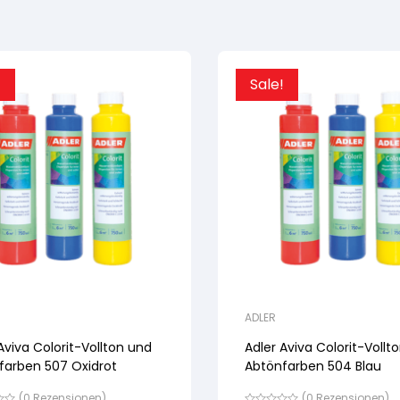
!
Sale!
ADLER
Aviva Colorit-Vollton und
Adler Aviva Colorit-Vollt
farben 507 Oxidrot
Abtönfarben 504 Blau
(
0
Rezensionen)
(
0
Rezensionen)