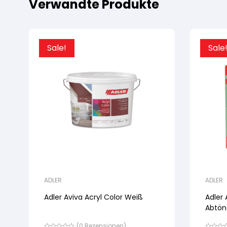
Verwandte Produkte
Sale!
Sale
ADLER
ADLER
Adler Aviva Acryl Color Weiß
Adler 
Abtön
(
0
Rezensionen)