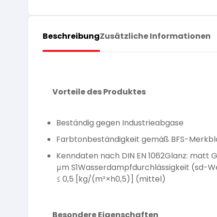
Pflege und Reinigung
Silikatfarben
Kalkfarben
Versiegelung für Beton
Öle für Außen
Dichtmassen
Beschreibung
Zusätzliche Informationen
Spezialprodukte
Anti Schimmelfarbe
Pflege
Pflege und Reinigung
Farbwalzen
Isolierfarben
Vorteile des Produktes
Pinsel und Bürsten
Latexfarben
Beständig gegen Industrieabgase
Schleifmittel
Farbtonbeständigkeit gemäß BFS-Merkblatt
Spezialfarben
Kenndaten nach DIN EN 1062Glanz: matt G
μm S1Wasserdampfdurchlässigkeit (sd-Wert
≤ 0,5 [kg/(m²×h0,5)] (mittel)
Besondere Eigenschaften