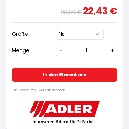
Ursprünglicher
Aktue
22,43
€
23,60
€
Preis
Preis
war:
ist:
23,60 €
22,43
Größe
Menge
In den Warenkorb
inkl. MwSt. zzgl. Versandkosten