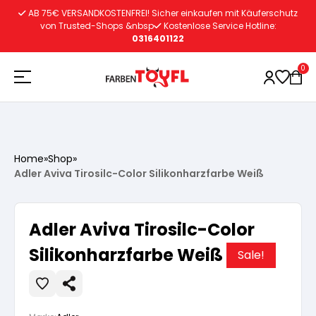
Zum
AB 75€ VERSANDKOSTENFREI! Sicher einkaufen mit Käuferschutz
Inhalt
von Trusted-Shops &nbsp
Kostenlose Service Hotline:
0316401122
springen
0
Holzschutz
Home
»
Shop
»
Adler Aviva Tirosilc-Color Silikonharzfarbe Weiß
Lacke
Vorbereitung
Adler Aviva Tirosilc-Color
Autoreparatur
Vorbereitung
Wasserlösliche Grundierung
Silikonharzfarbe Weiß
Sale!
Innenfarben
Vorbereitung
Wasserlösliche Grundierung
Lösemittelhältige Grundierung