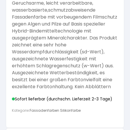
Geruchsarme, leicht verarbeitbare,
Arbeitshandschuhe
wasserbasierte,schmutzabweisende
Pflege und Reinigung
Silikatfarben
Kalkfarben
Versiegelung für Beton
Fassadenfarbe mit vorbeugendem Filmschutz
Öle für Außen
gegen Algen und Pilze auf Basis spezieller
Dichtmassen
Hybrid-Bindemitteltechnologie mit
Spezialprodukte
Anti Schimmelfarbe
Pflege
ausgeprägtem Mineralcharakter. Das Produkt
Pflege und Reinigung
zeichnet eine sehr hohe
Farbwalzen
Wasserdampfdurchlässigkeit (sd-Wert),
Isolierfarben
ausgezeichnete Wasserfestigkeit mit
erhöhtem Schlagregenschutz (w-Wert) aus.
Pinsel und Bürsten
Ausgezeichnete Wetterbeständigkeit, es
Latexfarben
besitzt bei einer großen Farbtonvielfalt eine
exzellente Farbtonhaltung. Kein Abblättern
Schleifmittel
Spezialfarben
Sofort lieferbar (durchschn. Lieferzeit 2-3 Tage)
Kategorie:
Fassadenfarben Silikonfarbe