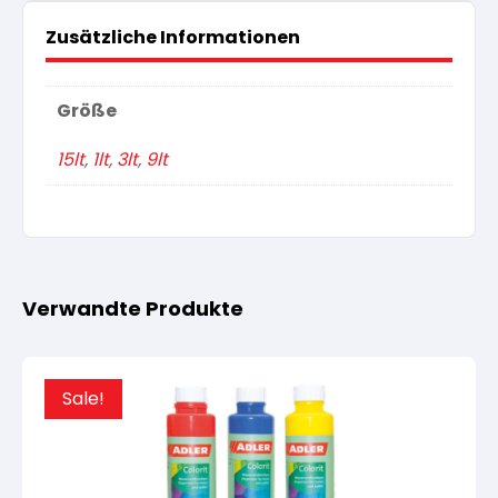
Zusätzliche Informationen
Größe
15lt
,
1lt
,
3lt
,
9lt
Verwandte Produkte
Sale!