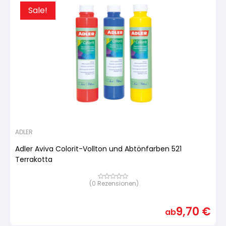
Sale!
ADLER
Adler Aviva Colorit-Vollton und Abtönfarben 521
Terrakotta
(
0
Rezensionen)
Bewertet
mit
von
5,
9,70
€
basierend
ab
auf
Kundenbewertung