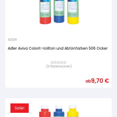
ADLER
Adler Aviva Colorit-Vollton und Abtönfarben 506 Ocker
(
0
Rezensionen)
Bewertet
mit
von
5,
9,70
€
basierend
ab
auf
Kundenbewertung
Sale!