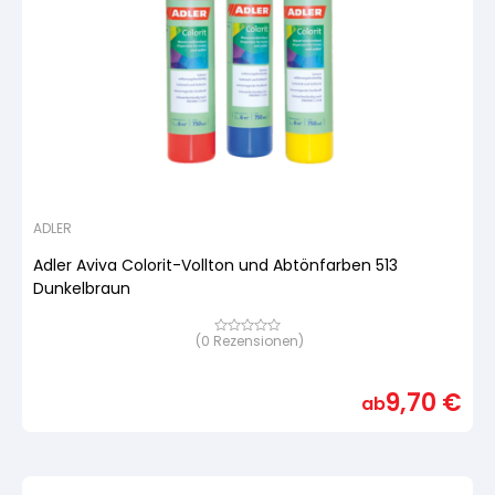
ADLER
Adler Aviva Colorit-Vollton und Abtönfarben 513
Dunkelbraun
(
0
Rezensionen)
Bewertet
mit
von
5,
9,70
€
basierend
ab
auf
Kundenbewertung