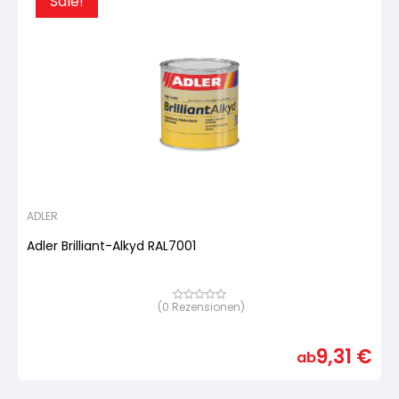
Sale!
ADLER
Adler Brilliant-Alkyd RAL7001
(
0
Rezensionen)
Bewertet
mit
von
5,
9,31
€
basierend
ab
auf
Kundenbewertung