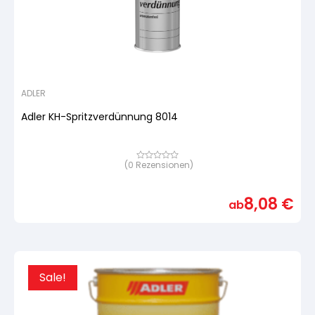
ADLER
Adler KH-Spritzverdünnung 8014
(
0
Rezensionen)
Bewertet
mit
von
5,
8,08
€
basierend
ab
auf
Kundenbewertung
Sale!