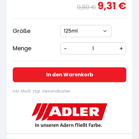
Ursprünglicher
Aktue
9,31
€
9,80
€
Preis
Preis
war:
ist:
9,80 €
9,31 €
Größe
Menge
In den Warenkorb
inkl. MwSt. zzgl. Versandkosten