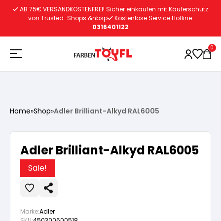
Zum
AB 75€ VERSANDKOSTENFREI! Sicher einkaufen mit Käuferschutz
Inhalt
von Trusted-Shops &nbsp
Kostenlose Service Hotline:
0316401122
springen
0
Holzschutz
Home
»
Shop
»
Adler Brilliant-Alkyd RAL6005
Lacke
Vorbereitung
Adler Brilliant-Alkyd RAL6005
Autoreparatur
Vorbereitung
Wasserlösliche Grundierung
Sale!
Innenfarben
Vorbereitung
Wasserlösliche Grundierung
Lösemittelhältige Grundierung
Marke:
Adler
SKU:
450300600518