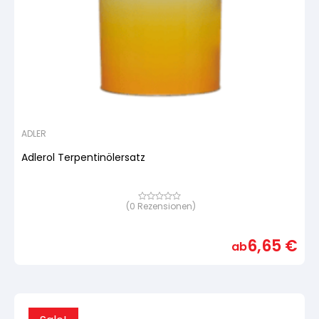
ADLER
Adlerol Terpentinölersatz
(
0
Rezensionen)
Bewertet
mit
von
5,
6,65
€
basierend
ab
auf
Kundenbewertung