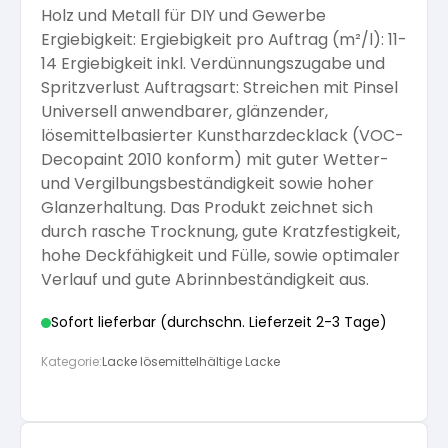
Holz und Metall für DIY und Gewerbe
Arbeitshandschuhe
Pflege und Reinigung
Ergiebigkeit: Ergiebigkeit pro Auftrag (m²/l): 11-
Silikatfarben
Kalkfarben
Versiegelung für Beton
Öle für Außen
14 Ergiebigkeit inkl. Verdünnungszugabe und
Spritzverlust Auftragsart: Streichen mit Pinsel
Dichtmassen
Spezialprodukte
Universell anwendbarer, glänzender,
Anti Schimmelfarbe
Pflege
Pflege und Reinigung
lösemittelbasierter Kunstharzdecklack (VOC-
Decopaint 2010 konform) mit guter Wetter-
Farbwalzen
und Vergilbungsbeständigkeit sowie hoher
Isolierfarben
Glanzerhaltung. Das Produkt zeichnet sich
durch rasche Trocknung, gute Kratzfestigkeit,
Pinsel und Bürsten
hohe Deckfähigkeit und Fülle, sowie optimaler
Latexfarben
Verlauf und gute Abrinnbeständigkeit aus.
Schleifmittel
Sofort lieferbar (durchschn. Lieferzeit 2-3 Tage)
Spezialfarben
Kategorie:
Lacke lösemittelhältige Lacke