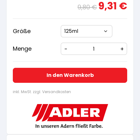
Ursprünglicher
Aktue
9,31
€
9,80
€
Preis
Preis
war:
ist:
9,80 €
9,31 €
Größe
Menge
In den Warenkorb
inkl. MwSt. zzgl. Versandkosten