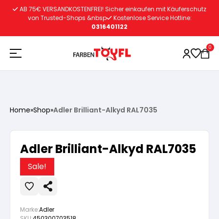
Zum
AB 75€ VERSANDKOSTENFREI! Sicher einkaufen mit Käuferschutz
Inhalt
von Trusted-Shops &nbsp
Kostenlose Service Hotline:
0316401122
springen
0
Holzschutz
Home
»
Shop
»
Adler Brilliant-Alkyd RAL7035
Lacke
Vorbereitung
Adler Brilliant-Alkyd RAL7035
Autoreparatur
Vorbereitung
Wasserlösliche Grundierung
Sale!
Innenfarben
Vorbereitung
Wasserlösliche Grundierung
Lösemittelhältige Grundierung
Marke:
Adler
SKU:
450300703518