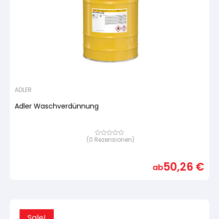
ADLER
Adler Waschverdünnung
(
0
Rezensionen)
Bewertet
mit
von
5,
50,26
€
basierend
ab
auf
Kundenbewertung
Sale!