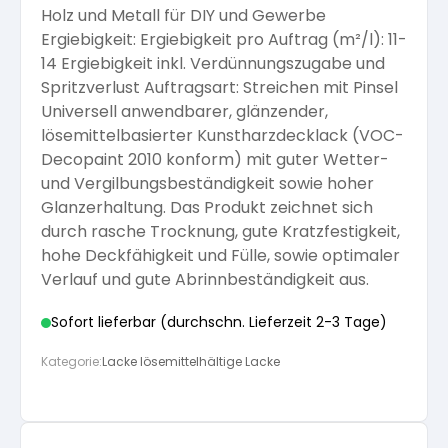
Holz und Metall für DIY und Gewerbe
Arbeitshandschuhe
Pflege und Reinigung
Ergiebigkeit: Ergiebigkeit pro Auftrag (m²/l): 11-
Silikatfarben
Kalkfarben
Versiegelung für Beton
Öle für Außen
14 Ergiebigkeit inkl. Verdünnungszugabe und
Spritzverlust Auftragsart: Streichen mit Pinsel
Dichtmassen
Spezialprodukte
Universell anwendbarer, glänzender,
Anti Schimmelfarbe
Pflege
Pflege und Reinigung
lösemittelbasierter Kunstharzdecklack (VOC-
Decopaint 2010 konform) mit guter Wetter-
Farbwalzen
und Vergilbungsbeständigkeit sowie hoher
Isolierfarben
Glanzerhaltung. Das Produkt zeichnet sich
durch rasche Trocknung, gute Kratzfestigkeit,
Pinsel und Bürsten
hohe Deckfähigkeit und Fülle, sowie optimaler
Latexfarben
Verlauf und gute Abrinnbeständigkeit aus.
Schleifmittel
Sofort lieferbar (durchschn. Lieferzeit 2-3 Tage)
Spezialfarben
Kategorie:
Lacke lösemittelhältige Lacke