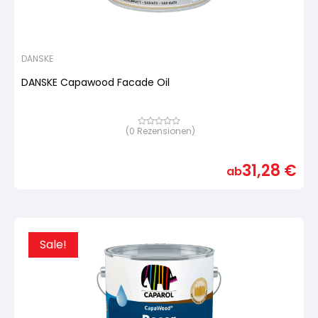
DANSKE
DANSKE Capawood Facade Oil
(
0
Rezensionen)
Bewertet
mit
von
5,
31,28
€
basierend
ab
auf
Kundenbewertung
Sale!