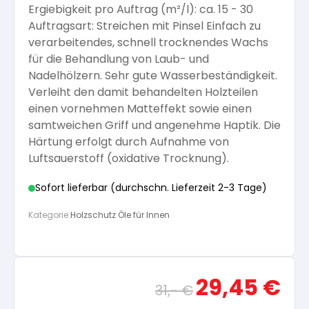
Ergiebigkeit pro Auftrag (m²/l): ca. 15 - 30
Arbeitshandschuhe
Pflege und Reinigung
Auftragsart: Streichen mit Pinsel Einfach zu
Silikatfarben
Kalkfarben
Versiegelung für Beton
Öle für Außen
verarbeitendes, schnell trocknendes Wachs
für die Behandlung von Laub- und
Dichtmassen
Spezialprodukte
Nadelhölzern. Sehr gute Wasserbeständigkeit.
Anti Schimmelfarbe
Pflege
Pflege und Reinigung
Verleiht den damit behandelten Holzteilen
einen vornehmen Matteffekt sowie einen
Farbwalzen
samtweichen Griff und angenehme Haptik. Die
Isolierfarben
Härtung erfolgt durch Aufnahme von
Luftsauerstoff (oxidative Trocknung).
Pinsel und Bürsten
Latexfarben
Sofort lieferbar (durchschn. Lieferzeit 2-3 Tage)
Schleifmittel
Kategorie:
Holzschutz Öle für Innen
Spezialfarben
Ursprünglicher
Aktue
29,45
€
31,-
€
Preis
Preis