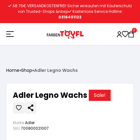
Zum
AB 75€ VERSANDKOSTENFREI! Sicher einkaufen mit Käuferschutz
Inhalt
von Trusted-Shops &nbsp
Kostenlose Service Hotline:
0316401122
springen
0
Holzschutz
Home
»
Shop
»
Adler Legno Wachs
Lacke
Vorbereitung
Adler Legno Wachs
Sale!
Autoreparatur
Vorbereitung
Wasserlösliche Grundierung
Marke:
Adler
Innenfarben
Vorbereitung
Wasserlösliche Grundierung
Lösemittelhältige Grundierung
SKU:
700800021007