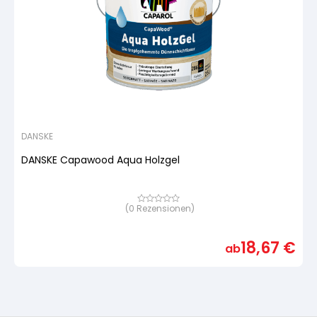
DANSKE
DANSKE Capawood Aqua Holzgel
(
0
Rezensionen)
Bewertet
mit
von
5,
18,67
€
basierend
ab
auf
Kundenbewertung