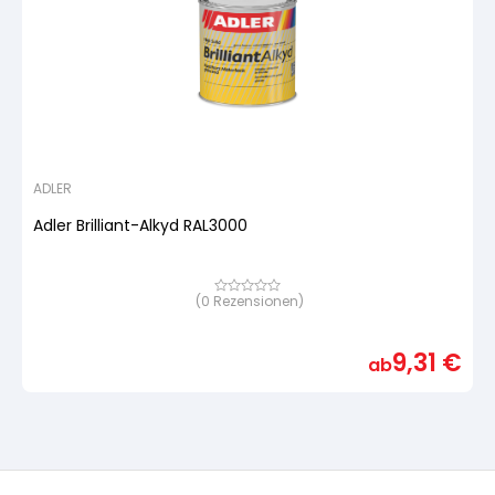
ADLER
Adler Brilliant-Alkyd RAL3000
(
0
Rezensionen)
Bewertet
mit
von
5,
9,31
€
basierend
ab
auf
Kundenbewertung