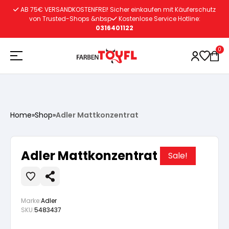
Zum
AB 75€ VERSANDKOSTENFREI! Sicher einkaufen mit Käuferschutz
Inhalt
von Trusted-Shops &nbsp
Kostenlose Service Hotline:
0316401122
springen
0
Holzschutz
Home
»
Shop
»
Adler Mattkonzentrat
Lacke
Vorbereitung
Adler Mattkonzentrat
Sale!
Autoreparatur
Vorbereitung
Wasserlösliche Grundierung
Marke:
Adler
Innenfarben
Vorbereitung
Wasserlösliche Grundierung
Lösemittelhältige Grundierung
SKU:
5483437