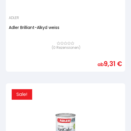
ADLER
Adler Brilliant-Alkyd weiss
(
0
Rezensionen)
Bewertet
mit
von
5,
9,31
€
basierend
ab
auf
Kundenbewertung
Sale!