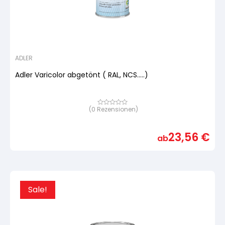
ADLER
Adler Varicolor abgetönt ( RAL, NCS.....)
(
0
Rezensionen)
Bewertet
mit
von
5,
23,56
€
basierend
ab
auf
Kundenbewertung
Sale!