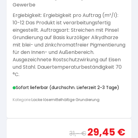
Gewerbe
Arbeitshandschuhe
Pflege und Reinigung
Silikatfarben
Kalkfarben
Ergiebigkeit: Ergiebigkeit pro Auftrag (m²/l):
Versiegelung für Beton
Öle für Außen
10-12 Das Produkt ist verarbeitungsfertig
eingestellt. Auftragsart: Streichen mit Pinsel
Dichtmassen
Spezialprodukte
Anti Schimmelfarbe
Grundierung auf Basis kurzöliger Alkydharze
Pflege
Pflege und Reinigung
mit blei- und zinkchromatfreier Pigmentierung
Farbwalzen
für den Innen- und Außenbereich.
Isolierfarben
Ausgezeichnete Rostschutzwirkung auf Eisen
und Stahl. Dauertemperaturbeständigkeit 70
Pinsel und Bürsten
°C.
Latexfarben
Sofort lieferbar (durchschn. Lieferzeit 2-3 Tage)
Schleifmittel
Spezialfarben
Kategorie:
Lacke lösemittelhältige Grundierung
Ursprünglicher
Aktue
29,45
€
31,-
€
Preis
Preis