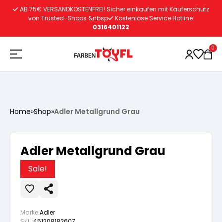
Zum
AB 75€ VERSANDKOSTENFREI! Sicher einkaufen mit Käuferschutz
Inhalt
von Trusted-Shops &nbsp
Kostenlose Service Hotline:
0316401122
springen
0
Holzschutz
Home
»
Shop
»
Adler Metallgrund Grau
Lacke
Vorbereitung
Adler Metallgrund Grau
Autoreparatur
Vorbereitung
Wasserlösliche Grundierung
Sale!
Innenfarben
Vorbereitung
Wasserlösliche Grundierung
Lösemittelhältige Grundierung
Marke:
Adler
SKU:
451208182607