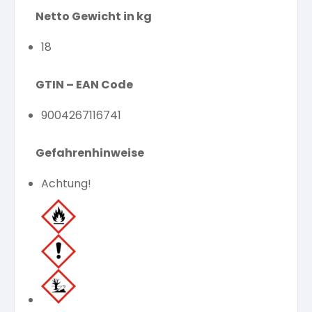
Netto Gewicht in kg
18
GTIN – EAN Code
9004267116741
Gefahrenhinweise
Achtung!