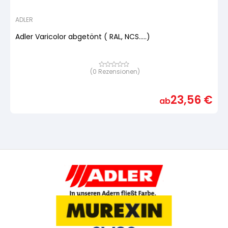
ADLER
Adler Varicolor abgetönt ( RAL, NCS.....)
(
0
Rezensionen)
Bewertet
mit
von
5,
23,56
€
basierend
ab
auf
Kundenbewertung