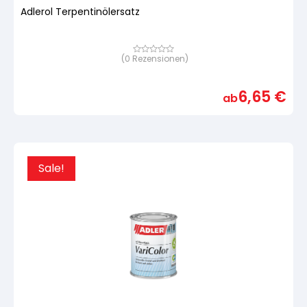
Adlerol Terpentinölersatz
(
0
Rezensionen)
Bewertet
mit
von
5,
6,65
€
basierend
ab
auf
Kundenbewertung
Sale!