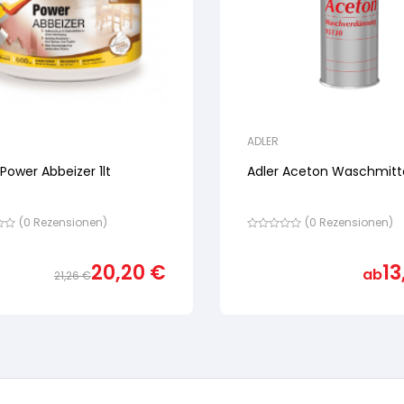
ADLER
Power Abbeizer 1lt
Adler Aceton Waschmitt
(
0
Rezensionen)
(
0
Rezensionen)
Bewertet
mit
von
20,20
€
13
ab
5,
21,26
€
nd
basierend
Ursprünglicher
Aktueller
auf
ewertung
Preis
Preis
Kundenbewertung
war:
ist:
21,26 €
20,20 €.