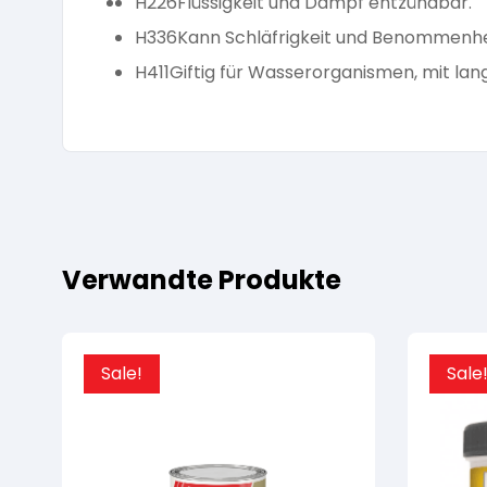
H226
Flüssigkeit und Dampf entzündbar.
H336
Kann Schläfrigkeit und Benommenhe
H411
Giftig für Wasserorganismen, mit lang
Verwandte Produkte
Sale!
Sale