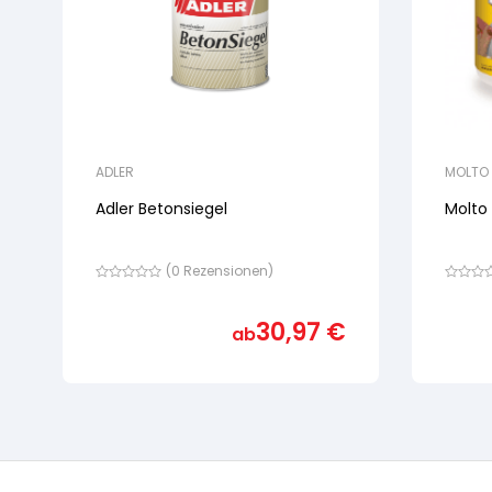
ADLER
MOLTO
Adler Betonsiegel
Molto 
(
0
Rezensionen)
Bewertet
Bewertet
mit
mit
von
von
30,97
€
ab
5,
5,
basierend
basiere
auf
auf
Kundenbewertung
Kundenb