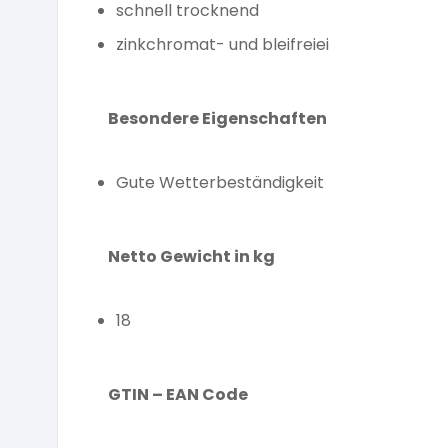
schnell trocknend
zinkchromat- und bleifreiei
Besondere Eigenschaften
Gute Wetterbeständigkeit
Netto Gewicht in kg
18
GTIN – EAN Code