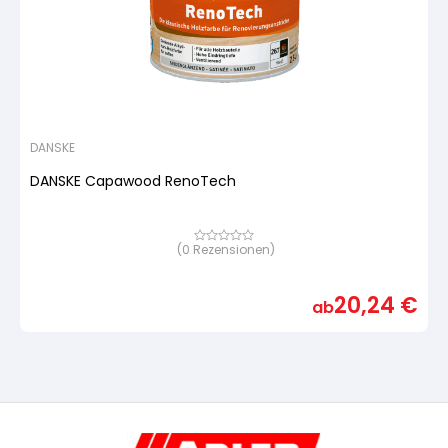
DANSKE
DANSKE Capawood RenoTech
(
0
Rezensionen)
Bewertet
mit
von
5,
20,24
€
basierend
ab
auf
Kundenbewertung