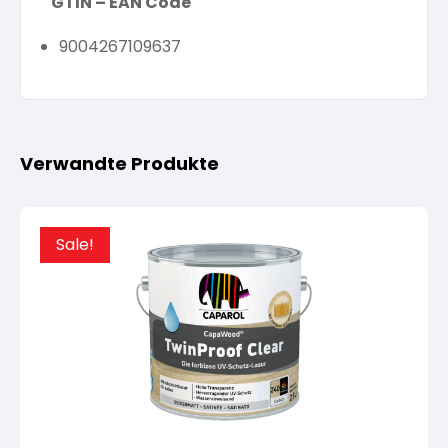
GTIN – EAN Code
9004267109637
Verwandte Produkte
Sale!