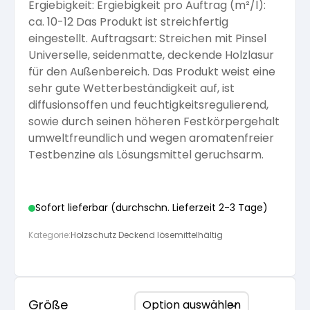
Ergiebigkeit: Ergiebigkeit pro Auftrag (m²/l):
Arbeitshandschuhe
ca. 10-12 Das Produkt ist streichfertig
Pflege und Reinigung
Silikatfarben
Kalkfarben
eingestellt. Auftragsart: Streichen mit Pinsel
Versiegelung für Beton
Öle für Außen
Universelle, seidenmatte, deckende Holzlasur
Dichtmassen
für den Außenbereich. Das Produkt weist eine
Spezialprodukte
Anti Schimmelfarbe
Pflege
sehr gute Wetterbeständigkeit auf, ist
Pflege und Reinigung
diffusionsoffen und feuchtigkeitsregulierend,
Farbwalzen
sowie durch seinen höheren Festkörpergehalt
Isolierfarben
umweltfreundlich und wegen aromatenfreier
Testbenzine als Lösungsmittel geruchsarm.
Pinsel und Bürsten
Latexfarben
Sofort lieferbar (durchschn. Lieferzeit 2-3 Tage)
Schleifmittel
Spezialfarben
Kategorie:
Holzschutz Deckend lösemittelhältig
Größe