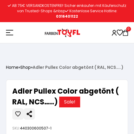
Zum
AB 75€ VERSANDKOSTENFREI! Sicher einkaufen mit Käuferschutz
Inhalt
von Trusted-Shops &nbsp
Kostenlose Service Hotline:
0316401122
springen
0
Holzschutz
Home
»
Shop
»
Adler Pullex Color abgetönt ( RAL, NCS…..)
Lacke
Vorbereitung
Adler Pullex Color abgetönt (
Autoreparatur
Vorbereitung
RAL, NCS…..)
Wasserlösliche Grundierung
Sale!
Innenfarben
Vorbereitung
Wasserlösliche Grundierung
Lösemittelhältige Grundierung
SKU:
440300600507-1