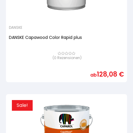
DANSKE
DANSKE Capawood Color Rapid plus
(
0
Rezensionen)
Bewertet
mit
von
5,
128,08
€
basierend
ab
auf
Kundenbewertung
Sale!