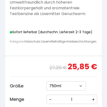
Umweltfreundlich durch höheren
Festkörpergehalt und aromatenfreie
Testbenzine als Lösemittel. Geruchsarm.
Sofort lieferbar (durchschn. Lieferzeit 2-3 Tage)
Kategorie:
Holzschutz Lösemittelhältige Holzbeschichtungen
Ursprünglicher
Aktue
25,85
€
27,20
€
Preis
Preis
war:
ist:
27,20 €
25,85
Größe
Menge