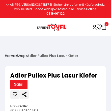
Zum
AB 75€ VERSANDKOSTENFREI! Sicher einkaufen mit Käuferschutz
Inhalt
von Trusted-Shops &nbsp
Kostenlose Service Hotline:
0316401122
springen
0
Holzschutz
Home
»
Shop
»
Adler Pullex Plus Lasur Kiefer
Lacke
Vorbereitung
Adler Pullex Plus Lasur Kiefer
Autoreparatur
Vorbereitung
Wasserlösliche Grundierung
Sale!
Innenfarben
Vorbereitung
Wasserlösliche Grundierung
Lösemittelhältige Grundierung
Marke:
Adler
SKU:
441505004618