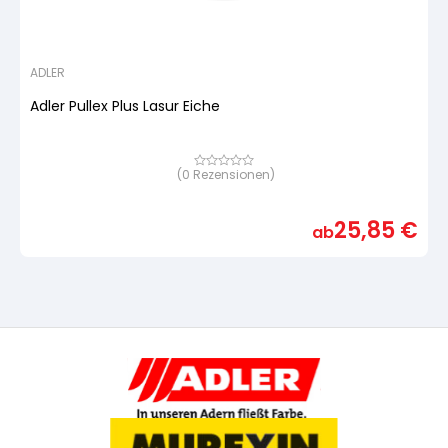
ADLER
Adler Pullex Plus Lasur Eiche
(
0
Rezensionen)
Bewertet
mit
von
5,
25,85
€
basierend
ab
auf
Kundenbewertung