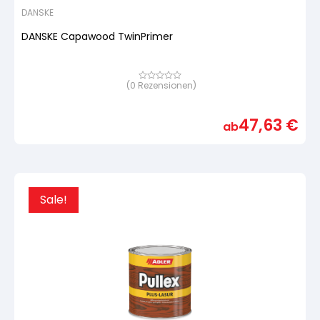
DANSKE
DANSKE Capawood TwinPrimer
(
0
Rezensionen)
Bewertet
mit
von
5,
47,63
€
basierend
ab
auf
Kundenbewertung
Sale!