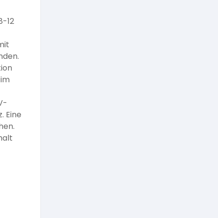
8-12
mit
nden.
tion
 im
V-
. Eine
hen.
halt