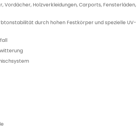
, Vordächer, Holzverkleidungen, Carports, Fensterläden,
btonstabilität durch hohen Festkörper und spezielle UV-
all
ewitterung
mischsystem
le