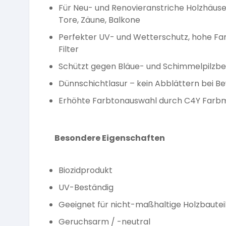
Für Neu- und Renovieranstriche Holzhäuser
Tore, Zäune, Balkone
Perfekter UV- und Wetterschutz, hohe Far
Filter
Schützt gegen Bläue- und Schimmelpilzbef
Dünnschichtlasur – kein Abblättern bei B
Erhöhte Farbtonauswahl durch C4Y Farb
Besondere Eigenschaften
Biozidprodukt
UV-Beständig
Geeignet für nicht-maßhaltige Holzbautei
Geruchsarm / -neutral