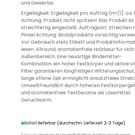
und Gewerbe.
Ergiebigkeit: Ergiebigkeit pro Auftrag (m²/l): ca. 
Achtung: Produkt nicht spritzen! Das Produkt ist
streichfertig eingestellt. Auftragsart: Streichen 
Pinsel Achtung: Biozidprodukte vorsichtig verwe
Vor Gebrauch stets Etikett und Produktinforma
lesen. Allround, aromatenfreie Holzlasur für Holz
Außenbereich. Eine neuartige Bindemittel-
Kombination, ein hoher Festkörper und aktive U
Filter garantieren langfristigen Witterungsschutz
lange offene Zeit ermöglicht ansatzfreies Streic
Umweltfreundlich durch höheren Festkörperge
und aromatenfreie Testbenzine als Lösemittel.
Geruchsarm.
Sofort lieferbar (durchschn. Lieferzeit 2-3 Tage)
Kategorie:
Holzschutz Lösemittelhältige Holzbeschichtungen