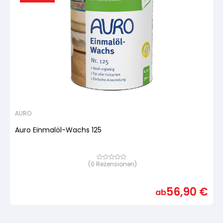
AURO
Auro Einmalöl-Wachs 125
(
0
Rezensionen)
Bewertet
mit
von
5,
56,90
€
basierend
ab
auf
Kundenbewertung