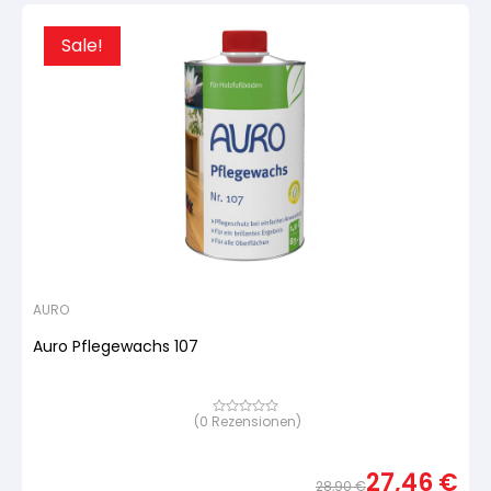
Sale!
AURO
Auro Pflegewachs 107
(
0
Rezensionen)
Bewertet
mit
von
5,
27,46
€
basierend
28,90
€
auf