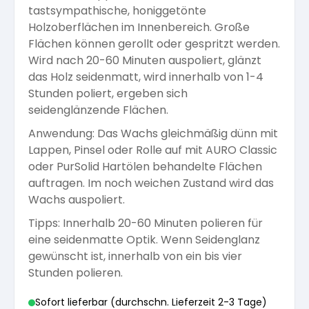
tastsympathische, honiggetönte
Arbeitshandschuhe
Pflege und Reinigung
Holzoberflächen im Innenbereich. Große
Silikatfarben
Kalkfarben
Versiegelung für Beton
Öle für Außen
Flächen können gerollt oder gespritzt werden.
Wird nach 20-60 Minuten auspoliert, glänzt
Dichtmassen
Spezialprodukte
das Holz seidenmatt, wird innerhalb von 1-4
Anti Schimmelfarbe
Pflege
Pflege und Reinigung
Stunden poliert, ergeben sich
seidenglänzende Flächen.
Farbwalzen
Isolierfarben
Anwendung: Das Wachs gleichmäßig dünn mit
Lappen, Pinsel oder Rolle auf mit AURO Classic
Pinsel und Bürsten
oder PurSolid Hartölen behandelte Flächen
Latexfarben
auftragen. Im noch weichen Zustand wird das
Wachs auspoliert.
Schleifmittel
Tipps: Innerhalb 20-60 Minuten polieren für
Spezialfarben
eine seidenmatte Optik. Wenn Seidenglanz
gewünscht ist, innerhalb von ein bis vier
Stunden polieren.
Sofort lieferbar (durchschn. Lieferzeit 2-3 Tage)