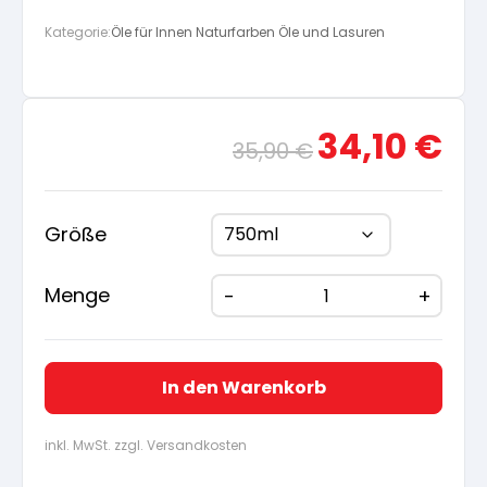
Kategorie:
Öle für Innen Naturfarben Öle und Lasuren
Ursprünglicher
Aktue
34,10
€
35,90
€
Preis
Preis
war:
ist:
35,90 €
34,10
Größe
Menge
In den Warenkorb
inkl. MwSt. zzgl. Versandkosten