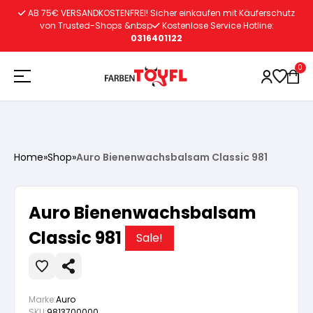
Zum
AB 75€ VERSANDKOSTENFREI! Sicher einkaufen mit Käuferschutz
Inhalt
von Trusted-Shops &nbsp
Kostenlose Service Hotline:
0316401122
springen
0
Holzschutz
Home
»
Shop
»
Auro Bienenwachsbalsam Classic 981
Lacke
Vorbereitung
Auro Bienenwachsbalsam
Autoreparatur
Vorbereitung
Classic 981
Wasserlösliche Grundierung
Sale!
Innenfarben
Vorbereitung
Wasserlösliche Grundierung
Lösemittelhältige Grundierung
Marke:
Auro
SKU:
9813700000