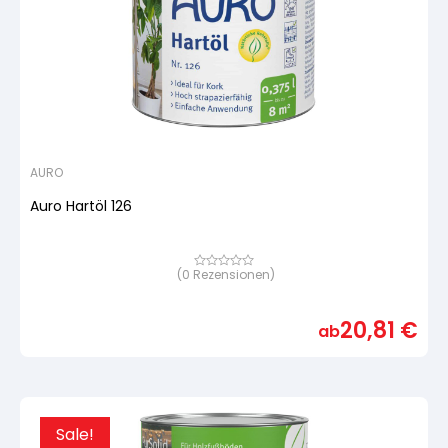
AURO
Auro Hartöl 126
(
0
Rezensionen)
Bewertet
mit
von
5,
20,81
€
basierend
ab
auf
Kundenbewertung
Sale!