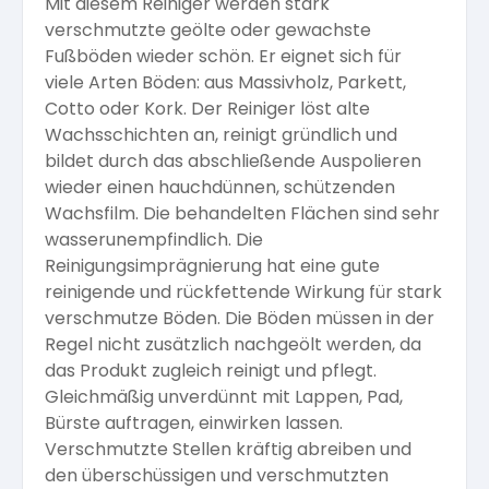
Mit diesem Reiniger werden stark
verschmutzte geölte oder gewachste
Arbeitshandschuhe
Pflege und Reinigung
Silikatfarben
Kalkfarben
Fußböden wieder schön. Er eignet sich für
Versiegelung für Beton
Öle für Außen
viele Arten Böden: aus Massivholz, Parkett,
Dichtmassen
Cotto oder Kork. Der Reiniger löst alte
Spezialprodukte
Anti Schimmelfarbe
Wachsschichten an, reinigt gründlich und
Pflege
Pflege und Reinigung
bildet durch das abschließende Auspolieren
Farbwalzen
wieder einen hauchdünnen, schützenden
Isolierfarben
Wachsfilm. Die behandelten Flächen sind sehr
wasserunempfindlich. Die
Pinsel und Bürsten
Reinigungsimprägnierung hat eine gute
Latexfarben
reinigende und rückfettende Wirkung für stark
verschmutze Böden. Die Böden müssen in der
Schleifmittel
Regel nicht zusätzlich nachgeölt werden, da
Spezialfarben
das Produkt zugleich reinigt und pflegt.
Gleichmäßig unverdünnt mit Lappen, Pad,
Bürste auftragen, einwirken lassen.
Verschmutzte Stellen kräftig abreiben und
den überschüssigen und verschmutzten