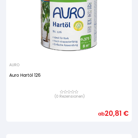
AURO
Auro Hartöl 126
(
0
Rezensionen)
Bewertet
mit
von
5,
20,81
€
basierend
ab
auf
Kundenbewertung