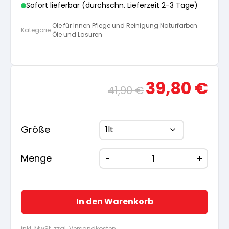
Sofort lieferbar (durchschn. Lieferzeit 2-3 Tage)
Öle für Innen Pflege und Reinigung Naturfarben
Kategorie:
Öle und Lasuren
Ursprünglicher
Aktue
39,80
€
41,90
€
Preis
Preis
war:
ist:
41,90 €
39,80
Größe
Menge
In den Warenkorb
inkl. MwSt. zzgl. Versandkosten