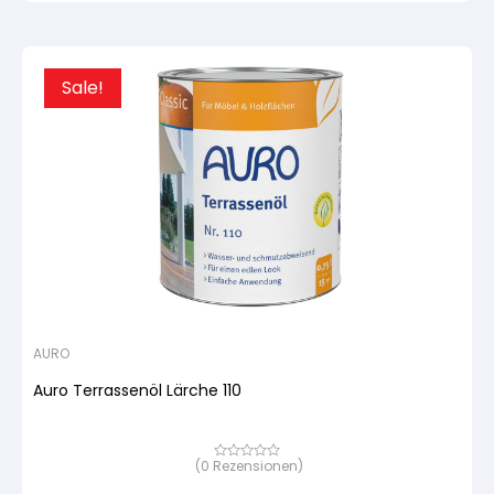
Sale!
AURO
Auro Terrassenöl Lärche 110
(
0
Rezensionen)
Bewertet
mit