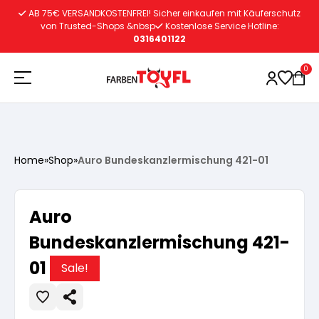
Zum
AB 75€ VERSANDKOSTENFREI! Sicher einkaufen mit Käuferschutz
Inhalt
von Trusted-Shops &nbsp
Kostenlose Service Hotline:
0316401122
springen
0
Holzschutz
Home
»
Shop
»
Auro Bundeskanzlermischung 421-01
Lacke
Vorbereitung
Auro
Autoreparatur
Vorbereitung
Bundeskanzlermischung 421-
Wasserlösliche Grundierung
01
Sale!
Innenfarben
Vorbereitung
Wasserlösliche Grundierung
Lösemittelhältige Grundierung