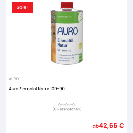
Sale!
AURO
Auro Einmalöl Natur 109-90
(
0
Rezensionen)
Bewertet
mit
von
5,
42,66
€
basierend
ab
auf
Kundenbewertung