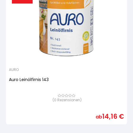
AURO
Auro Leinölfirnis 143
(
0
Rezensionen)
Bewertet
mit
von
5,
14,16
€
basierend
ab
auf
Kundenbewertung