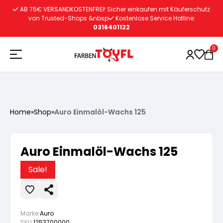
Zum
AB 75€ VERSANDKOSTENFREI! Sicher einkaufen mit Käuferschutz
Inhalt
von Trusted-Shops &nbsp
Kostenlose Service Hotline:
0316401122
springen
0
Holzschutz
Home
»
Shop
»
Auro Einmalöl-Wachs 125
Lacke
Vorbereitung
Auro Einmalöl-Wachs 125
Autoreparatur
Vorbereitung
Wasserlösliche Grundierung
Sale!
Innenfarben
Vorbereitung
Wasserlösliche Grundierung
Lösemittelhältige Grundierung
Marke:
Auro
SKU:
1253700000