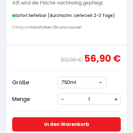
431 wird die Fläche nachhaltig gepflegt.
Sofort lieferbar (durchschn. Lieferzeit 2-3 Tage)
Kategorie:
Naturfarben Öle und Lasuren
Ursprünglicher
Aktue
56,90
€
59,90
€
Preis
Preis
war:
ist:
59,90 €
56,90
Größe
Menge
In den Warenkorb