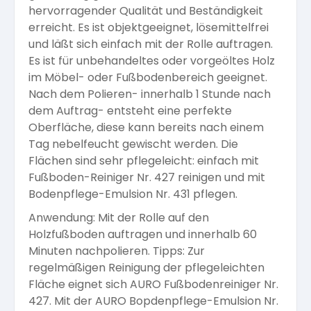
hervorragender Qualität und Beständigkeit
Arbeitshandschuhe
Pflege und Reinigung
erreicht. Es ist objektgeeignet, lösemittelfrei
Silikatfarben
Kalkfarben
Versiegelung für Beton
Öle für Außen
und läßt sich einfach mit der Rolle auftragen.
Es ist für unbehandeltes oder vorgeöltes Holz
Dichtmassen
Spezialprodukte
im Möbel- oder Fußbodenbereich geeignet.
Anti Schimmelfarbe
Pflege
Pflege und Reinigung
Nach dem Polieren- innerhalb 1 Stunde nach
dem Auftrag- entsteht eine perfekte
Farbwalzen
Oberfläche, diese kann bereits nach einem
Isolierfarben
Tag nebelfeucht gewischt werden. Die
Flächen sind sehr pflegeleicht: einfach mit
Pinsel und Bürsten
Fußboden-Reiniger Nr. 427 reinigen und mit
Latexfarben
Bodenpflege-Emulsion Nr. 431 pflegen.
Schleifmittel
Anwendung: Mit der Rolle auf den
Spezialfarben
Holzfußboden auftragen und innerhalb 60
Minuten nachpolieren. Tipps: Zur
regelmäßigen Reinigung der pflegeleichten
Fläche eignet sich AURO Fußbodenreiniger Nr.
427. Mit der AURO Bopdenpflege-Emulsion Nr.