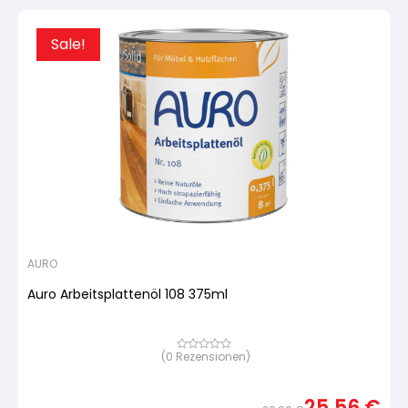
Sale!
AURO
Auro Arbeitsplattenöl 108 375ml
(
0
Rezensionen)
Bewertet
mit
von
5,
25,56
€
basierend