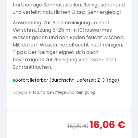
hartnäckige Schmutzstellen. Reinigt schonend
Arbeitshandschuhe
Pflege und Reinigung
und verleiht natürlichen Glanz. Sehr ergiebig!
Silikatfarben
Kalkfarben
Versiegelung für Beton
Öle für Außen
Anwendung: Zur Bodenreinigung Je nach
Verschmutzung 5-25 ml in 10l lauwarmes
Dichtmassen
Spezialprodukte
Anti Schimmelfarbe
Wasser geben und den Boden feucht wischen.
Pflege
Pflege und Reinigung
Mit klarem Wasser nebelfeucht nachreinigen.
Farbwalzen
Tipps: Der Reiniger eignet sich auch
Isolierfarben
hevorragend zur Reinigung von Tisch- oder
Schrankflächen.
Pinsel und Bürsten
Latexfarben
Sofort lieferbar (durchschn. Lieferzeit 2-3 Tage)
Kategorie:
Naturfarben Pflege und Reinigung
Schleifmittel
Spezialfarben
Ursprünglicher
Aktue
16,06
€
16,90
€
Preis
Preis
war:
ist: