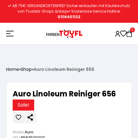
Zum
AB 75€ VERSANDKOSTENFREI! Sicher einkaufen mit Käuferschutz
Inhalt
von Trusted-Shops &nbsp
Kostenlose Service Hotline:
0316401122
springen
0
Holzschutz
Home
»
Shop
»
Auro Linoleum Reiniger 656
Lacke
Vorbereitung
Auro Linoleum Reiniger 656
Autoreparatur
Vorbereitung
Wasserlösliche Grundierung
Sale!
Innenfarben
Vorbereitung
Wasserlösliche Grundierung
Lösemittelhältige Grundierung
Marke:
Auro
SKU:
6563500000