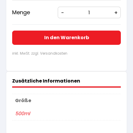
16,90 €
16,06
Menge
In den Warenkorb
inkl. MwSt. zzgl. Versandkosten
Zusätzliche Informationen
Größe
500ml