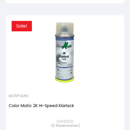
Urspr
Aktue
Kundenbewertung
Preis
Preis
war:
ist:
19,62
18,65
Sale!
MOTIP DUPLI
Color Matic 2K Hi-Speed Klarlack
(
0
Rezensionen)
Bewertet
mit