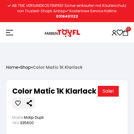
Zum
AB 75€ VERSANDKOSTENFREI! Sicher einkaufen mit Käuferschutz
Inhalt
von Trusted-Shops &nbsp
Kostenlose Service Hotline:
0316401122
springen
0
Holzschutz
Home
»
Shop
»
Color Matic 1K Klarlack
Lacke
Vorbereitung
Color Matic 1K Klarlack
Sale!
Autoreparatur
Vorbereitung
Wasserlösliche Grundierung
Marke:
Motip Dupli
Innenfarben
Vorbereitung
Wasserlösliche Grundierung
Lösemittelhältige Grundierung
SKU:
335600