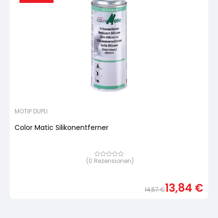
MOTIP DUPLI
Color Matic Silikonentferner
(
0
Rezensionen)
Bewertet
mit
von
5,
13,84
€
basierend
14,57
€
auf
Urspr
Aktue
Kundenbewertung
Preis
Preis
war:
ist: