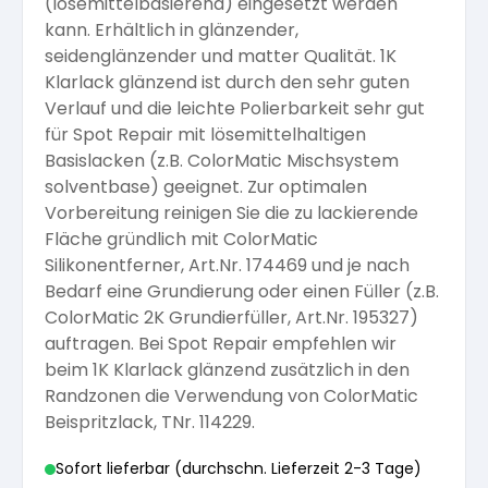
(lösemittelbasierend) eingesetzt werden
kann. Erhältlich in glänzender,
Arbeitshandschuhe
Pflege und Reinigung
Silikatfarben
Kalkfarben
seidenglänzender und matter Qualität. 1K
Versiegelung für Beton
Öle für Außen
Klarlack glänzend ist durch den sehr guten
Dichtmassen
Verlauf und die leichte Polierbarkeit sehr gut
Spezialprodukte
Anti Schimmelfarbe
für Spot Repair mit lösemittelhaltigen
Pflege
Pflege und Reinigung
Basislacken (z.B. ColorMatic Mischsystem
Farbwalzen
solventbase) geeignet. Zur optimalen
Isolierfarben
Vorbereitung reinigen Sie die zu lackierende
Fläche gründlich mit ColorMatic
Pinsel und Bürsten
Silikonentferner, Art.Nr. 174469 und je nach
Latexfarben
Bedarf eine Grundierung oder einen Füller (z.B.
ColorMatic 2K Grundierfüller, Art.Nr. 195327)
Schleifmittel
auftragen. Bei Spot Repair empfehlen wir
Spezialfarben
beim 1K Klarlack glänzend zusätzlich in den
Randzonen die Verwendung von ColorMatic
Beispritzlack, TNr. 114229.
Sofort lieferbar (durchschn. Lieferzeit 2-3 Tage)