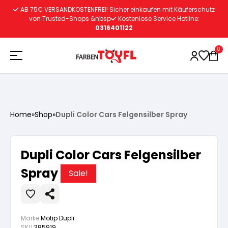
Zum
AB 75€ VERSANDKOSTENFREI! Sicher einkaufen mit Käuferschutz
Inhalt
von Trusted-Shops &nbsp
Kostenlose Service Hotline:
0316401122
springen
0
Holzschutz
Home
»
Shop
»
Dupli Color Cars Felgensilber Spray
Lacke
Vorbereitung
Dupli Color Cars Felgensilber
Autoreparatur
Vorbereitung
Spray
Wasserlösliche Grundierung
Sale!
Innenfarben
Vorbereitung
Wasserlösliche Grundierung
Lösemittelhältige Grundierung
Marke:
Motip Dupli
SKU:
385919