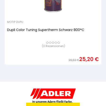
MOTIP DUPLI
Dupli Color Tuning Supertherm Schwarz 800°C
(
0
Rezensionen)
Bewertet
mit
von
5,
25,20
€
basierend
26,52
€
auf
Urspr
Aktue
Kundenbewertung
Preis
Preis
war:
ist:
26,5
25,20