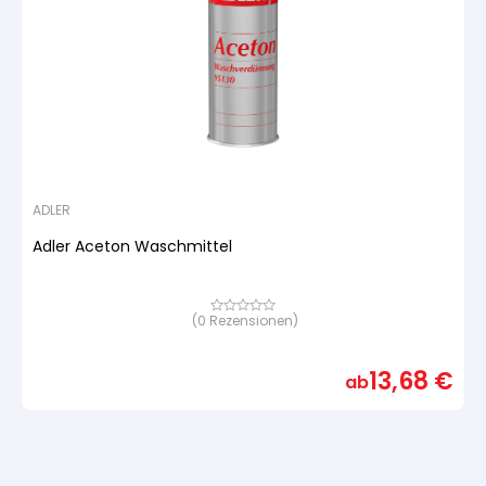
ADLER
Adler Aceton Waschmittel
(
0
Rezensionen)
Bewertet
mit
von
5,
13,68
€
basierend
ab
auf
Kundenbewertung