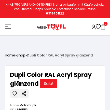
Zum
AB 75€ VERSANDKOSTENFREI! Sicher einkaufen mit Käuferschutz
Inhalt
von Trusted-Shops &nbsp
Kostenlose Service Hotline:
0316401122
springen
0
Holzschutz
Home
»
Shop
»
Dupli Color RAL Acryl Spray glänzend
Lacke
Vorbereitung
Dupli Color RAL Acryl Spray
Autoreparatur
Vorbereitung
glänzend
Wasserlösliche Grundierung
Sale!
Innenfarben
Vorbereitung
Wasserlösliche Grundierung
Lösemittelhältige Grundierung
Marke:
Motip Dupli
SKU:
349553