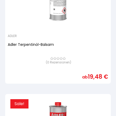
ADLER
Adler Terpentinöl-Balsam
(
0
Rezensionen)
Bewertet
mit
von
5,
19,48
€
basierend
ab
auf
Kundenbewertung
Sale!