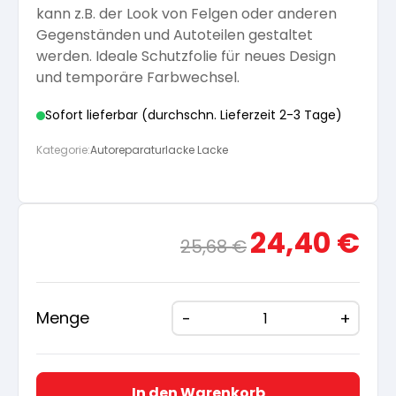
kann z.B. der Look von Felgen oder anderen
Arbeitshandschuhe
Pflege und Reinigung
Gegenständen und Autoteilen gestaltet
Silikatfarben
Kalkfarben
Versiegelung für Beton
Öle für Außen
werden. Ideale Schutzfolie für neues Design
und temporäre Farbwechsel.
Dichtmassen
Spezialprodukte
Anti Schimmelfarbe
Pflege
Pflege und Reinigung
Sofort lieferbar (durchschn. Lieferzeit 2-3 Tage)
Farbwalzen
Kategorie:
Autoreparaturlacke Lacke
Isolierfarben
Pinsel und Bürsten
Latexfarben
Ursprünglicher
Aktue
24,40
€
25,68
€
Preis
Preis
Schleifmittel
war:
ist:
Spezialfarben
25,68 €
24,40
Menge
In den Warenkorb