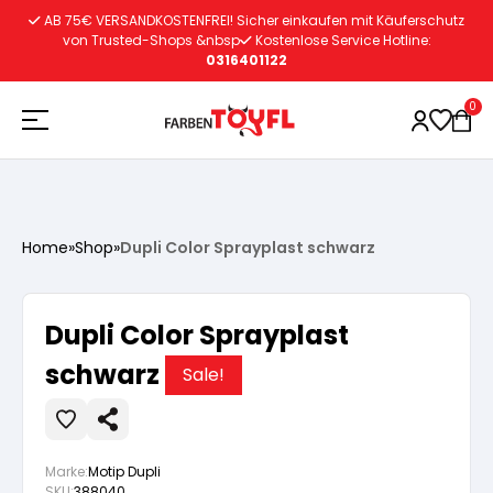
Zum
AB 75€ VERSANDKOSTENFREI! Sicher einkaufen mit Käuferschutz
Inhalt
von Trusted-Shops &nbsp
Kostenlose Service Hotline:
0316401122
springen
0
Holzschutz
Home
»
Shop
»
Dupli Color Sprayplast schwarz
Lacke
Vorbereitung
Dupli Color Sprayplast
Autoreparatur
Vorbereitung
schwarz
Wasserlösliche Grundierung
Sale!
Innenfarben
Vorbereitung
Wasserlösliche Grundierung
Lösemittelhältige Grundierung
Marke:
Motip Dupli
SKU:
388040